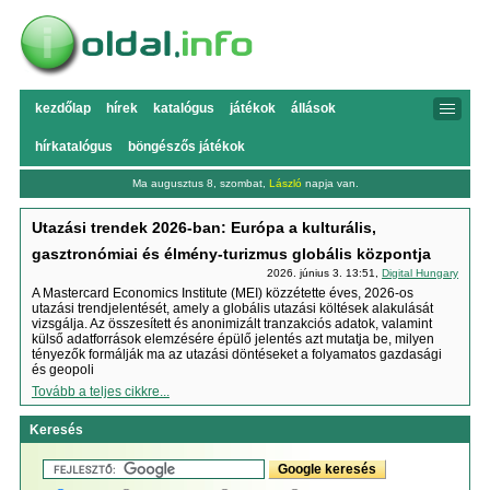
kezdőlap
hírek
katalógus
játékok
állások
hírkatalógus
böngészős játékok
Ma augusztus 8, szombat,
László
napja van.
Utazási trendek 2026-ban: Európa a kulturális,
gasztronómiai és élmény-turizmus globális központja
2026. június 3. 13:51,
Digital Hungary
A Mastercard Economics Institute (MEI) közzétette éves, 2026-os
utazási trendjelentését, amely a globális utazási költések alakulását
vizsgálja. Az összesített és anonimizált tranzakciós adatok, valamint
külső adatforrások elemzésére épülő jelentés azt mutatja be, milyen
tényezők formálják ma az utazási döntéseket a folyamatos gazdasági
és geopoli
Tovább a teljes cikkre...
Keresés