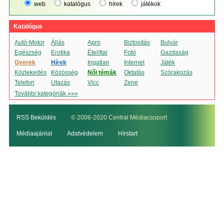
web
katalógus
hírek
játékok
Katalógus
Autó-Motor
Állás
Apró
Biztosítás
Bulvár
Egészség
Erotika
Étel/Ital
Fotó
Gazdaság
Gyerek
Hírek
Ingatlan
Internet
Játék
Közlekedés
Közösség
Női témák
Oktatás
Szórakozás
Telefon
Utazás
Vicc
Zene
További kategóriák »»»
RSS Beküldés
© 2006-2020 Central Médiacsoport
Médiaajánlat
Adatvédelem
Hírstart