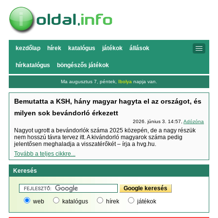
kezdőlap
hírek
katalógus
játékok
állások
hírkatalógus
böngészős játékok
Ma augusztus 7, péntek,
Ibolya
napja van.
Bemutatta a KSH, hány magyar hagyta el az országot, és
milyen sok bevándorló érkezett
2026. június 3. 14:57,
Adózóna
Nagyot ugrott a bevándorlók száma 2025 közepén, de a nagy részük
nem hosszú távra tervez itt. A kivándorló magyarok száma pedig
jelentősen meghaladja a visszatérőkét – írja a hvg.hu.
Tovább a teljes cikkre...
Keresés
web
katalógus
hírek
játékok