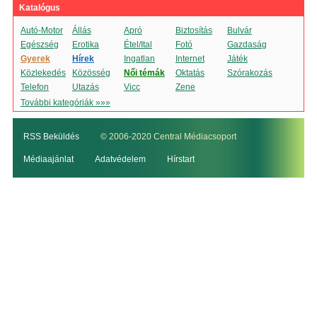
Katalógus
Autó-Motor
Állás
Apró
Biztosítás
Bulvár
Egészség
Erotika
Étel/Ital
Fotó
Gazdaság
Gyerek
Hírek
Ingatlan
Internet
Játék
Közlekedés
Közösség
Női témák
Oktatás
Szórakozás
Telefon
Utazás
Vicc
Zene
További kategóriák »»»
RSS Beküldés
© 2006-2020 Central Médiacsoport
Médiaajánlat
Adatvédelem
Hírstart