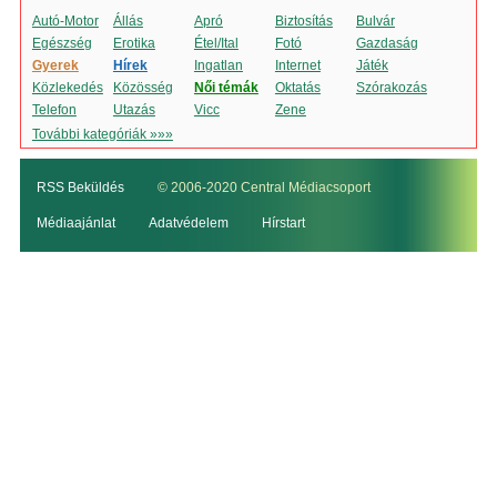
Autó-Motor
Állás
Apró
Biztosítás
Bulvár
Egészség
Erotika
Étel/Ital
Fotó
Gazdaság
Gyerek
Hírek
Ingatlan
Internet
Játék
Közlekedés
Közösség
Női témák
Oktatás
Szórakozás
Telefon
Utazás
Vicc
Zene
További kategóriák »»»
RSS Beküldés
© 2006-2020 Central Médiacsoport
Médiaajánlat
Adatvédelem
Hírstart