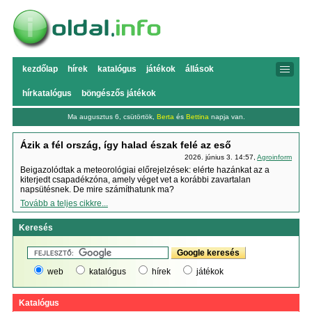
kezdőlap
hírek
katalógus
játékok
állások
hírkatalógus
böngészős játékok
Ma augusztus 6, csütörtök,
Berta
és
Bettina
napja van.
Ázik a fél ország, így halad észak felé az eső
2026. június 3. 14:57,
Agroinform
Beigazolódtak a meteorológiai előrejelzések: elérte hazánkat az a
kiterjedt csapadékzóna, amely véget vet a korábbi zavartalan
napsütésnek. De mire számíthatunk ma?
Tovább a teljes cikkre...
Keresés
web
katalógus
hírek
játékok
Katalógus