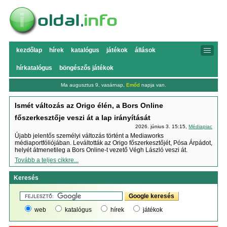
kezdőlap
hírek
katalógus
játékok
állások
hírkatalógus
böngészős játékok
Ma augusztus 9, vasárnap,
Emőd
napja van.
Ismét változás az Origo élén, a Bors Online
főszerkesztője veszi át a lap irányítását
2026. június 3. 15:15,
Médiapiac
Újabb jelentős személyi változás történt a Mediaworks
médiaportfóliójában. Leváltották az Origo főszerkesztőjét, Pósa Árpádot,
helyét átmenetileg a Bors Online-t vezető Végh László veszi át.
Tovább a teljes cikkre...
Keresés
web
katalógus
hírek
játékok