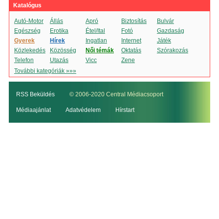
Katalógus
Autó-Motor
Állás
Apró
Biztosítás
Bulvár
Egészség
Erotika
Étel/Ital
Fotó
Gazdaság
Gyerek
Hírek
Ingatlan
Internet
Játék
Közlekedés
Közösség
Női témák
Oktatás
Szórakozás
Telefon
Utazás
Vicc
Zene
További kategóriák »»»
RSS Beküldés
© 2006-2020 Central Médiacsoport
Médiaajánlat
Adatvédelem
Hírstart