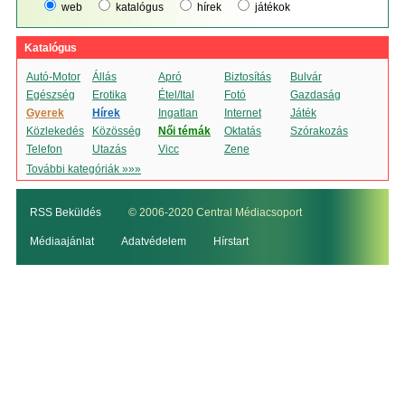
web
katalógus
hírek
játékok
Katalógus
Autó-Motor
Állás
Apró
Biztosítás
Bulvár
Egészség
Erotika
Étel/Ital
Fotó
Gazdaság
Gyerek
Hírek
Ingatlan
Internet
Játék
Közlekedés
Közösség
Női témák
Oktatás
Szórakozás
Telefon
Utazás
Vicc
Zene
További kategóriák »»»
RSS Beküldés
© 2006-2020 Central Médiacsoport
Médiaajánlat
Adatvédelem
Hírstart