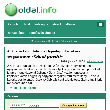
kezdőlap
hírek
katalógus
játékok
állások
hírkatalógus
böngészős játékok
Ma augusztus 10, hétfő,
Lőrinc
napja van.
A Solana Foundation a Hyperliquid által uralt
szegmensben bővítené jelenlétét
2026. június 3. 16:51,
KriptoMagazin
A Solana Foundation 2026. június 2-án közölte, hogy támogatást
nyújtana azoknak a csapatoknak, amelyek teljesen onchain perpetual
futures megoldásokat építenek Solanán. A kezdeményezés a
kriptoderivatívák egyik legnagyobb forgalmú területére irányul, ahol a
kereskedés jelentős része továbbra is centralizált tőzsdéken vagy hibrid
rendszerekben zajli
Tovább a teljes cikkre...
Keresés