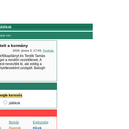
játékok
pja van.
tett a kormány
2026. június 3. 17:03,
Portfolio
rfőkapitányt és Terdik Tamás
gel a rendőri vezetőknek. A
st nevezték ki, aki eddig a
yetteseként szolgált. Balogh
játékok
Bulvár
Egészség
g
Gyerek
Hírek