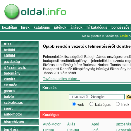
kezdőlap
hírek
katalógus
játékok
állások
hírkatalógus
böngészős 
Ma augusztus 9, vasárnap,
Emőd
na
friss
Újabb rendőri vezetők felmentéséről dönthe
belföld
külföld
Felmentették tisztségéből Balogh János országos rendő
budapesti rendőrfőkapitányt – jelentették be szerda reg
gazdaság
fővárosi rendőrség élére Baricska Norbert Tamás ezrede
it / számtech.
Budapesti Rendőr-főkapitányság bűnügyi főkapitány-hel
János 2018 óta töltöt
tudomány
Tovább a teljes cikkre...
kultúra
életmód
Keresés
gastro
bulvár
szórakozás
web
katalógus
hírek
sport
auto-motor
Katalógus
hírarchívum
Autó-Motor
Állás
Apró
Biztosítás
top 4 óra
Erotika
Étel/Ital
Fotó
Gazdasá