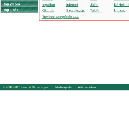
top 24 óra
Ingatlan
Internet
Játék
Közleked
top 1 hét
Oktatás
Szórakozás
Telefon
Utazás
További kategóriák »»»
© 2006-2020 Central Médiacsoport
Médiaajánlat
Adatvédelem