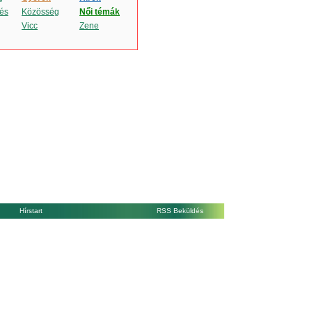
és
Közösség
Női témák
Vicc
Zene
Hírstart
RSS Beküldés