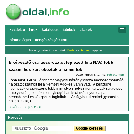
kezdőlap
hírek
katalógus
játékok
állások
hírkatalógus
böngészős játékok
Ma augusztus 6, csütörtök,
Berta
és
Bettina
napja van.
Elképesztő csalássorozatot leplezett le a NAV: több
százmilliós kárt okoztak a hamisítók
2026. június 3. 17:45,
Pénzcentrum
Több mint 350 millió forintos vagyoni hátrányt okozó mosószerhamisító
hálózatot számolt fel a Nemzeti Adó- és Vámhivatal. A pénzügyi
nyomozók országszerte több mint ötven helyszínen tartottak rajtaütést,
amely során jelentős mennyiségű hamis címkét, nyomdaipari
berendezést és készpénzt foglaltak le. Az ügyben tizenkét gyanúsítottat
hallgattak ki, k
Tovább a teljes cikkre...
Keresés