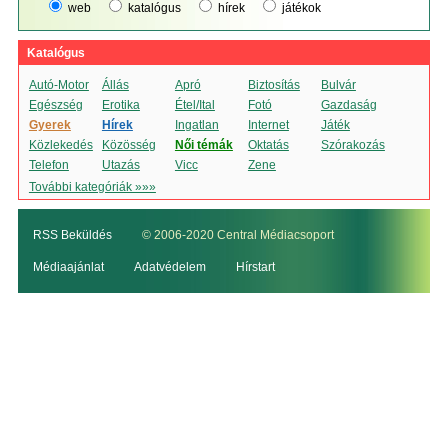
web
katalógus
hírek
játékok
Katalógus
Autó-Motor
Állás
Apró
Biztosítás
Bulvár
Egészség
Erotika
Étel/Ital
Fotó
Gazdaság
Gyerek
Hírek
Ingatlan
Internet
Játék
Közlekedés
Közösség
Női témák
Oktatás
Szórakozás
Telefon
Utazás
Vicc
Zene
További kategóriák »»»
RSS Beküldés
© 2006-2020 Central Médiacsoport
Médiaajánlat
Adatvédelem
Hírstart