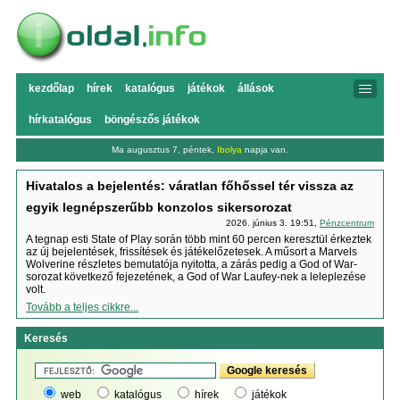
kezdőlap
hírek
katalógus
játékok
állások
hírkatalógus
böngészős játékok
Ma augusztus 7, péntek,
Ibolya
napja van.
Hivatalos a bejelentés: váratlan főhőssel tér vissza az
egyik legnépszerűbb konzolos sikersorozat
2026. június 3. 19:51,
Pénzcentrum
A tegnap esti State of Play során több mint 60 percen keresztül érkeztek
az új bejelentések, frissítések és játékelőzetesek. A műsort a Marvels
Wolverine részletes bemutatója nyitotta, a zárás pedig a God of War-
sorozat következő fejezetének, a God of War Laufey-nek a leleplezése
volt.
Tovább a teljes cikkre...
Keresés
web
katalógus
hírek
játékok