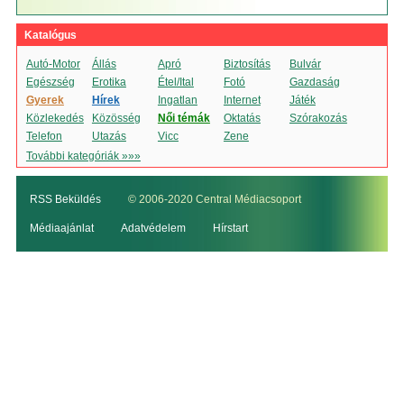
Katalógus
Autó-Motor
Állás
Apró
Biztosítás
Bulvár
Egészség
Erotika
Étel/Ital
Fotó
Gazdaság
Gyerek
Hírek
Ingatlan
Internet
Játék
Közlekedés
Közösség
Női témák
Oktatás
Szórakozás
Telefon
Utazás
Vicc
Zene
További kategóriák »»»
RSS Beküldés
© 2006-2020 Central Médiacsoport
Médiaajánlat
Adatvédelem
Hírstart