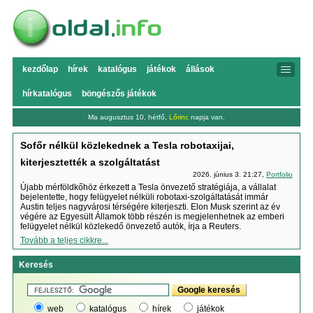
kezdőlap
hírek
katalógus
játékok
állások
hírkatalógus
böngészős játékok
Ma augusztus 10, hétfő,
Lőrinc
napja van.
Sofőr nélkül közlekednek a Tesla robotaxijai,
kiterjesztették a szolgáltatást
2026. június 3. 21:27,
Portfolio
Újabb mérföldkőhöz érkezett a Tesla önvezető stratégiája, a vállalat
bejelentette, hogy felügyelet nélküli robotaxi-szolgáltatását immár
Austin teljes nagyvárosi térségére kiterjeszti. Elon Musk szerint az év
végére az Egyesült Államok több részén is megjelenhetnek az emberi
felügyelet nélkül közlekedő önvezető autók, írja a Reuters.
Tovább a teljes cikkre...
Keresés
web
katalógus
hírek
játékok