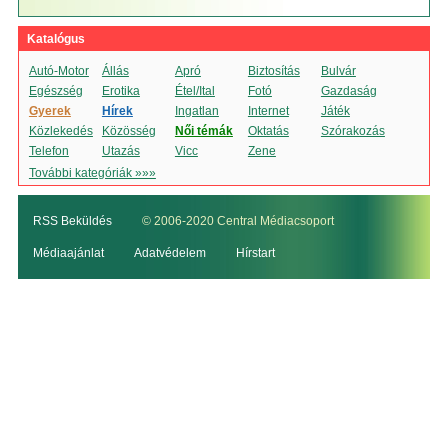
Katalógus
Autó-Motor
Állás
Apró
Biztosítás
Bulvár
Egészség
Erotika
Étel/Ital
Fotó
Gazdaság
Gyerek
Hírek
Ingatlan
Internet
Játék
Közlekedés
Közösség
Női témák
Oktatás
Szórakozás
Telefon
Utazás
Vicc
Zene
További kategóriák »»»
RSS Beküldés
© 2006-2020 Central Médiacsoport
Médiaajánlat
Adatvédelem
Hírstart