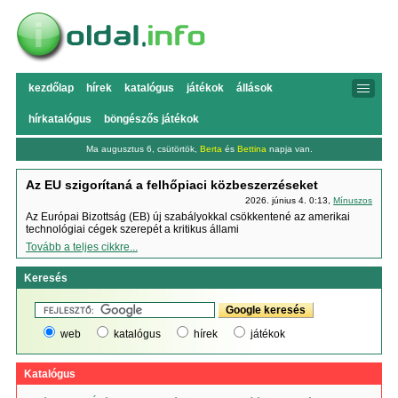
kezdőlap
hírek
katalógus
játékok
állások
hírkatalógus
böngészős játékok
Ma augusztus 6, csütörtök,
Berta
és
Bettina
napja van.
Az EU szigorítaná a felhőpiaci közbeszerzéseket
2026. június 4. 0:13,
Mínuszos
Az Európai Bizottság (EB) új szabályokkal csökkentené az amerikai
technológiai cégek szerepét a kritikus állami
Tovább a teljes cikkre...
Keresés
web
katalógus
hírek
játékok
Katalógus