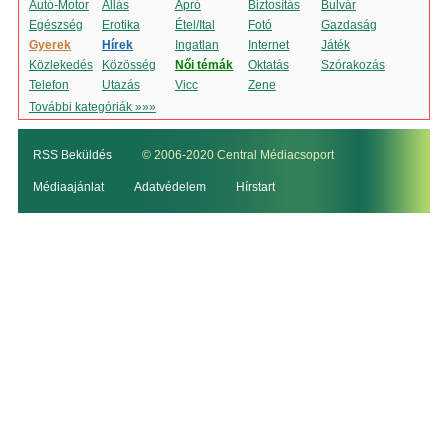
Autó-Motor
Állás
Apró
Biztosítás
Bulvár
Egészség
Erotika
Étel/Ital
Fotó
Gazdaság
Gyerek
Hírek
Ingatlan
Internet
Játék
Közlekedés
Közösség
Női témák
Oktatás
Szórakozás
Telefon
Utazás
Vicc
Zene
További kategóriák »»»
RSS Beküldés
© 2006-2020 Central Médiacsoport
Médiaajánlat
Adatvédelem
Hírstart