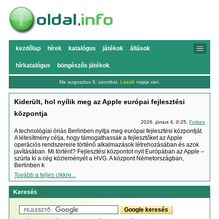
kezdőlap
hírek
katalógus
játékok
állások
hírkatalógus
böngészős játékok
Ma augusztus 8, szombat,
László
napja van.
Kiderült, hol nyílik meg az Apple európai fejlesztési
központja
2026. június 4. 0:25,
Forbes
A technológiai óriás Berlinben nyitja meg európai fejlesztési központját.
A létesítmény célja, hogy támogathassák a fejlesztőket az Apple
operációs rendszereire történő alkalmazások létrehozásában és azok
javításában. Mi történt? Fejlesztési központot nyit Európában az Apple –
szúrta ki a cég közleményét a HVG. A központ Németországban,
Berlinben k
Tovább a teljes cikkre...
Keresés