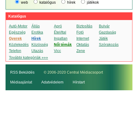
web
katalógus
hírek
játékok
Katalógus
Autó-Motor
Állás
Apró
Biztosítás
Bulvár
Egészség
Erotika
Étel/Ital
Fotó
Gazdaság
Gyerek
Hírek
Ingatlan
Internet
Játék
Közlekedés
Közösség
Női témák
Oktatás
Szórakozás
Telefon
Utazás
Vicc
Zene
További kategóriák »»»
RSS Beküldés
© 2006-2020 Central Médiacsoport
Médiaajánlat
Adatvédelem
Hírstart