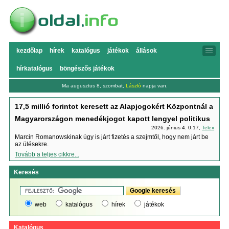
kezdőlap
hírek
katalógus
játékok
állások
hírkatalógus
böngészős játékok
Ma augusztus 8, szombat,
László
napja van.
17,5 millió forintot keresett az Alapjogokért Központnál a
Magyarországon menedékjogot kapott lengyel politikus
2026. június 4. 0:17,
Telex
Marcin Romanowskinak úgy is járt fizetés a szejmtől, hogy nem járt be
az ülésekre.
Tovább a teljes cikkre...
Keresés
web
katalógus
hírek
játékok
Katalógus