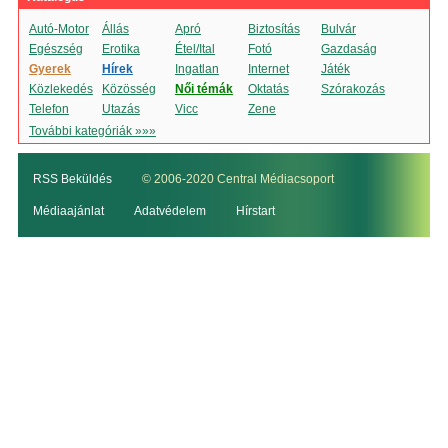
Autó-Motor
Állás
Apró
Biztosítás
Bulvár
Egészség
Erotika
Étel/Ital
Fotó
Gazdaság
Gyerek
Hírek
Ingatlan
Internet
Játék
Közlekedés
Közösség
Női témák
Oktatás
Szórakozás
Telefon
Utazás
Vicc
Zene
További kategóriák »»»
RSS Beküldés
© 2006-2020 Central Médiacsoport
Médiaajánlat
Adatvédelem
Hírstart