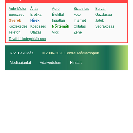
Autó-Motor
Állás
Apró
Biztosítás
Bulvár
Egészség
Erotika
Étel/Ital
Fotó
Gazdaság
Gyerek
Hírek
Ingatlan
Internet
Játék
Közlekedés
Közösség
Női témák
Oktatás
Szórakozás
Telefon
Utazás
Vicc
Zene
További kategóriák »»»
RSS Beküldés
© 2006-2020 Central Médiacsoport
Médiaajánlat
Adatvédelem
Hírstart