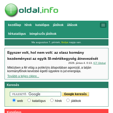
kezdőlap
hírek
katalógus
játékok
állások
hírkatalógus
böngészős játékok
Ma augusztus 7, péntek,
Ibolya
napja van.
Egyszer volt, hol nem volt: az olasz kormány
kezdeményezi az egyik SI-mértékegység átnevezését
2026. június 4. 0:13,
ICT Global
Miközben a fél világ a polikrízis állapotában agonizál, a talján
kormányfőnek kevésbé égető ügyekre is jut energiája.
Tovább a teljes cikkre...
Keresés
web
katalógus
hírek
játékok
Katalógus