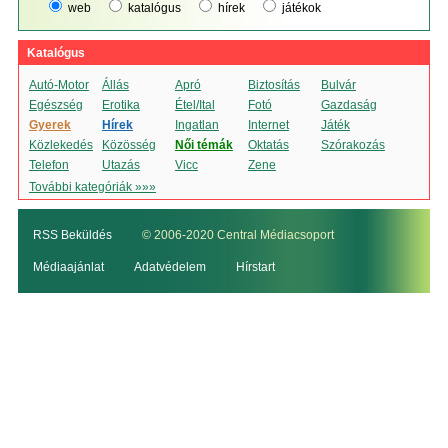
web
katalógus
hírek
játékok
Katalógus
Autó-Motor
Állás
Apró
Biztosítás
Bulvár
Egészség
Erotika
Étel/Ital
Fotó
Gazdaság
Gyerek
Hírek
Ingatlan
Internet
Játék
Közlekedés
Közösség
Női témák
Oktatás
Szórakozás
Telefon
Utazás
Vicc
Zene
További kategóriák »»»
RSS Beküldés
© 2006-2020 Central Médiacsoport
Médiaajánlat
Adatvédelem
Hírstart