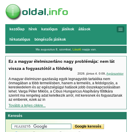
kezdőlap
hírek
katalógus
játékok
állások
hírkatalógus
böngészős játékok
Ma augusztus 8, szombat,
László
napja van.
Ez a magyar élelmiszerlánc nagy problémája: nem lát
vissza a fogyasztótól a földekig
2026. június 4. 0:09,
Agrárszektor
A magyar élelmiszer-gazdaság egyik legnagyobb tartaléka nem
önmagában a több termelésben, hanem a termelés, a feldolgozás, a
kereskedelem és az egészségügyi hatások jobb összekapcsolásában
lehet. Varga Péter Miklós, a Cibus Hungaricus Alapítvány főtitkára
szerint ma rengeteg adat keletkezik arról, mit keresnek és fogyasztanak
az emberek, ezek az in
Tovább a teljes cikkre...
Keresés