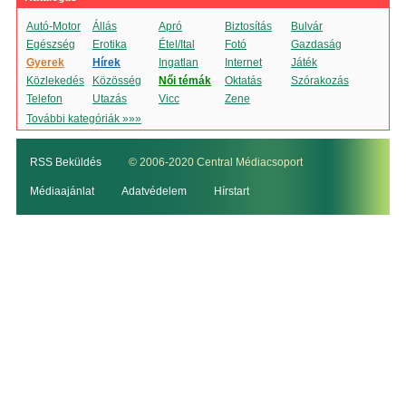
Autó-Motor
Állás
Apró
Biztosítás
Bulvár
Egészség
Erotika
Étel/Ital
Fotó
Gazdaság
Gyerek
Hírek
Ingatlan
Internet
Játék
Közlekedés
Közösség
Női témák
Oktatás
Szórakozás
Telefon
Utazás
Vicc
Zene
További kategóriák »»»
RSS Beküldés
© 2006-2020 Central Médiacsoport
Médiaajánlat
Adatvédelem
Hírstart