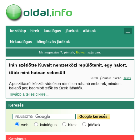
kezdőlap
hírek
katalógus
játékok
állások
hírkatalógus
böngészős játékok
Ma augusztus 7, péntek,
Ibolya
napja van.
Irán szétlőtte Kuvait nemzetközi repülőterét, egy halott,
több mint hatvan sebesült
2026. június 3. 14:45,
Telex
A pusztításról készült videókon rémülten rohanó emberek, mindent
belepő por, beomlott tetők és tüzek láthatók.
Tovább a teljes cikkre...
Keresés
web
katalógus
hírek
játékok
Katalógus