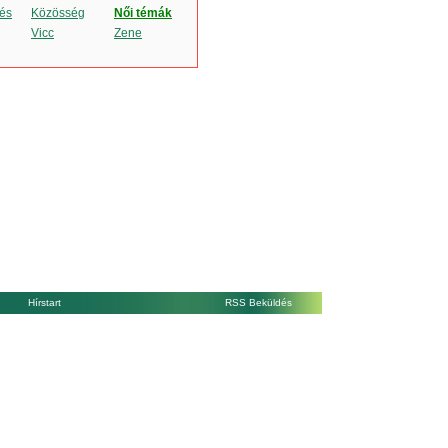
és
Közösség
Női témák
Vicc
Zene
Hírstart
RSS Beküldés