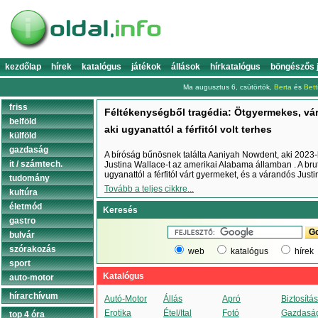
kezdőlap
hírek
katalógus
játékok
állások
hírkatalógus
böngészős 
Ma augusztus 6, csütörtök,
Berta
és
Bett
friss
Féltékenységből tragédia: Ötgyermekes, vár
belföld
aki ugyanattól a férfitól volt terhes
külföld
gazdaság
A bíróság bűnösnek találta Aaniyah Nowdent, aki 2023
it / számtech.
Justina Wallace-t az amerikai Alabama államban . A bru
ugyanattól a férfitól várt gyermeket, és a várandós Justi
tudomány
Tovább a teljes cikkre...
kultúra
életmód
Keresés
gastro
bulvár
szórakozás
web
katalógus
hírek
sport
Katalógus
auto-motor
hírarchívum
Autó-Motor
Állás
Apró
Biztosítás
Erotika
Étel/Ital
Fotó
Gazdasá
top 4 óra