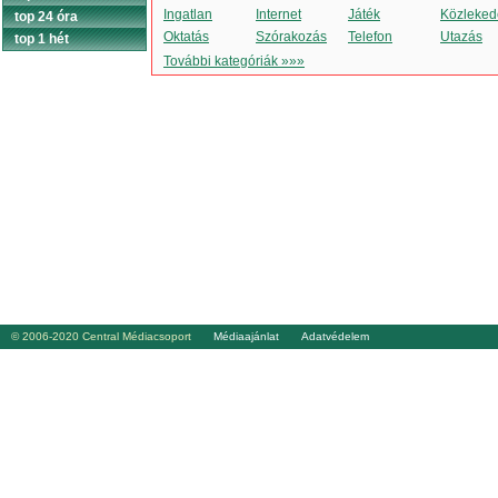
Ingatlan
Internet
Játék
Közleked
top 24 óra
Oktatás
Szórakozás
Telefon
Utazás
top 1 hét
További kategóriák »»»
© 2006-2020 Central Médiacsoport
Médiaajánlat
Adatvédelem