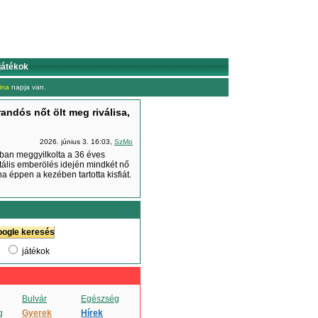
játékok
ina
napja van.
andós nőt ölt meg riválisa,
2026. június 3. 16:03,
SzMo
-ban meggyilkolta a 36 éves
tális emberölés idején mindkét nő
na éppen a kezében tartotta kisfiát.
játékok
Bulvár
Egészség
g
Gyerek
Hírek