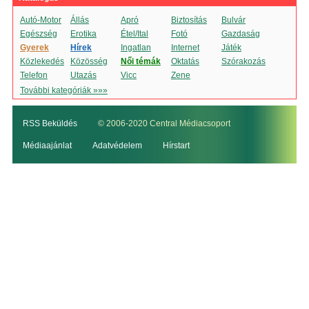
Autó-Motor
Állás
Apró
Biztosítás
Bulvár
Egészség
Erotika
Étel/Ital
Fotó
Gazdaság
Gyerek
Hírek
Ingatlan
Internet
Játék
Közlekedés
Közösség
Női témák
Oktatás
Szórakozás
Telefon
Utazás
Vicc
Zene
További kategóriák »»»
RSS Beküldés
© 2006-2020 Central Médiacsoport
Médiaajánlat
Adatvédelem
Hírstart