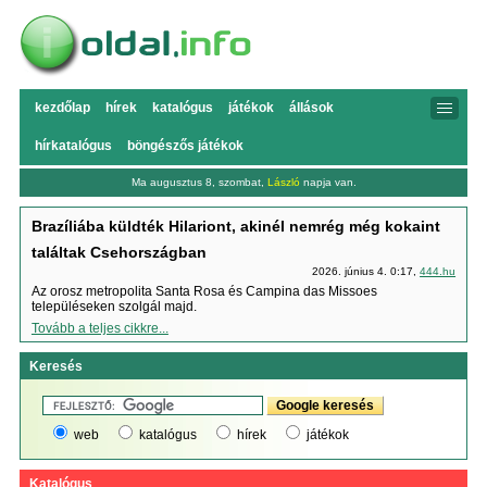
kezdőlap
hírek
katalógus
játékok
állások
hírkatalógus
böngészős játékok
Ma augusztus 8, szombat,
László
napja van.
Brazíliába küldték Hilariont, akinél nemrég még kokaint
találtak Csehországban
2026. június 4. 0:17,
444.hu
Az orosz metropolita Santa Rosa és Campina das Missoes
településeken szolgál majd.
Tovább a teljes cikkre...
Keresés
web
katalógus
hírek
játékok
Katalógus