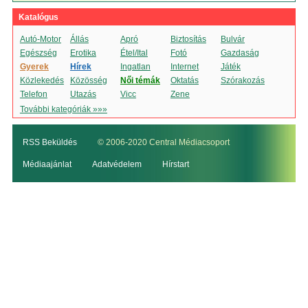
Katalógus
Autó-Motor
Állás
Apró
Biztosítás
Bulvár
Egészség
Erotika
Étel/Ital
Fotó
Gazdaság
Gyerek
Hírek
Ingatlan
Internet
Játék
Közlekedés
Közösség
Női témák
Oktatás
Szórakozás
Telefon
Utazás
Vicc
Zene
További kategóriák »»»
RSS Beküldés
© 2006-2020 Central Médiacsoport
Médiaajánlat
Adatvédelem
Hírstart