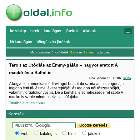
kezdőlap
hírek
katalógus
játékok
állások
hírkatalógus
böngészős játékok
Ma augusztus 6, csütörtök,
Berta
és
Bettina
napja van.
Tarolt az Utódlás az Emmy-gálán – nagyot aratott A
mackó és a Balhé is
2024. január 16. 12:06,
SzMo
A kegyetlen amerikai médiavilágot bemutató széria adta kategóriája
legjobb férfi fő- és mellékszereplőjét, és legjobb női főszereplőjét,
valamint forgatókönyvét is. De a konyhai élet nehézségeiről szóló A
mackó is szinte mindent elvitt a műfajában.
Tovább a teljes cikkre...
Keresés
web
katalógus
hírek
játékok