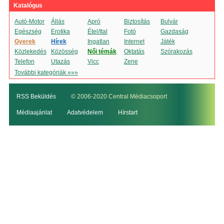
Katalógus
Autó-Motor
Állás
Apró
Biztosítás
Bulvár
Egészség
Erotika
Étel/Ital
Fotó
Gazdaság
Gyerek
Hírek
Ingatlan
Internet
Játék
Közlekedés
Közösség
Női témák
Oktatás
Szórakozás
Telefon
Utazás
Vicc
Zene
További kategóriák »»»
RSS Beküldés
© 2006-2020 Central Médiacsoport
Médiaajánlat
Adatvédelem
Hírstart