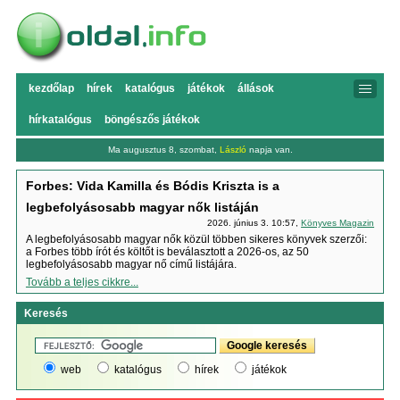
kezdőlap
hírek
katalógus
játékok
állások
hírkatalógus
böngészős játékok
Ma augusztus 8, szombat,
László
napja van.
Forbes: Vida Kamilla és Bódis Kriszta is a
legbefolyásosabb magyar nők listáján
2026. június 3. 10:57,
Könyves Magazin
A legbefolyásosabb magyar nők közül többen sikeres könyvek szerzői:
a Forbes több írót és költőt is beválasztott a 2026-os, az 50
legbefolyásosabb magyar nő című listájára.
Tovább a teljes cikkre...
Keresés
web
katalógus
hírek
játékok