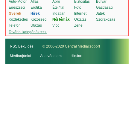
Autó-Motor
Állás
Apró
Biztosítás
Bulvár
Egészség
Erotika
Étel/Ital
Fotó
Gazdaság
Gyerek
Hírek
Ingatlan
Internet
Játék
Közlekedés
Közösség
Női témák
Oktatás
Szórakozás
Telefon
Utazás
Vicc
Zene
További kategóriák »»»
RSS Beküldés
© 2006-2020 Central Médiacsoport
Médiaajánlat
Adatvédelem
Hírstart