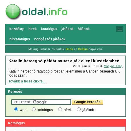
kezdőlap
hírek
katalógus
játékok
állások
hírkatalógus
böngészős játékok
Ma augusztus 6, csütörtök,
Berta
és
Bettina
napja van.
Katalin hercegnő példát mutat a rák elleni küzdelemben
2026. június 3. 13:03,
Magyar Hírlap
Katalin hercegnő ragyogó pirosban jelent meg a Cancer Research UK
fogadásán..
Tovább a teljes cikkre...
Keresés
web
katalógus
hírek
játékok
Katalógus