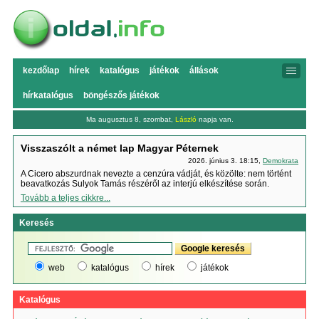
kezdőlap
hírek
katalógus
játékok
állások
hírkatalógus
böngészős játékok
Ma augusztus 8, szombat,
László
napja van.
Visszaszólt a német lap Magyar Péternek
2026. június 3. 18:15,
Demokrata
A Cicero abszurdnak nevezte a cenzúra vádját, és közölte: nem történt
beavatkozás Sulyok Tamás részéről az interjú elkészítése során.
Tovább a teljes cikkre...
Keresés
web
katalógus
hírek
játékok
Katalógus