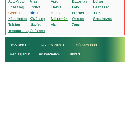
Autó-Motor
Állás
Apró
Biztosítás
Bulvár
Egészség
Erotika
Étel/Ital
Fotó
Gazdaság
Gyerek
Hírek
Ingatlan
Internet
Játék
Közlekedés
Közösség
Női témák
Oktatás
Szórakozás
Telefon
Utazás
Vicc
Zene
További kategóriák »»»
RSS Beküldés
© 2006-2020 Central Médiacsoport
Médiaajánlat
Adatvédelem
Hírstart