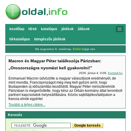
kezdőlap
hírek
katalógus
játékok
állások
hírkatalógus
böngészős játékok
Ma augusztus 9, vasárnap,
Emőd
napja van.
Macron és Magyar Péter találkozója Párizsban:
„Oroszországra nyomást kell gyakorolni!”
2026. június 4. 0:09,
Kontroll.hu
Emmanuel Macron üdvözölte a magyar választások eredményét, de
mint mondta, Franciaországot még meg kell győzni arról, hogy
Budapesten új időszámítás kezdődött. Magyar Péter miniszterelnök
Párizsban is megerősítette, hogy kész az Orbán-kormány által lerombolt
partneri kapcsolatok helyreállítására. Közös sajtótájékoztatójukon a
francia elnök egyértel
Tovább a teljes cikkre...
Keresés