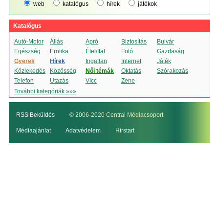
web
katalógus
hírek
játékok
Katalógus
Autó-Motor
Állás
Apró
Biztosítás
Bulvár
Egészség
Erotika
Étel/Ital
Fotó
Gazdaság
Gyerek
Hírek
Ingatlan
Internet
Játék
Közlekedés
Közösség
Női témák
Oktatás
Szórakozás
Telefon
Utazás
Vicc
Zene
További kategóriák »»»
RSS Beküldés
© 2006-2020 Central Médiacsoport
Médiaajánlat
Adatvédelem
Hírstart