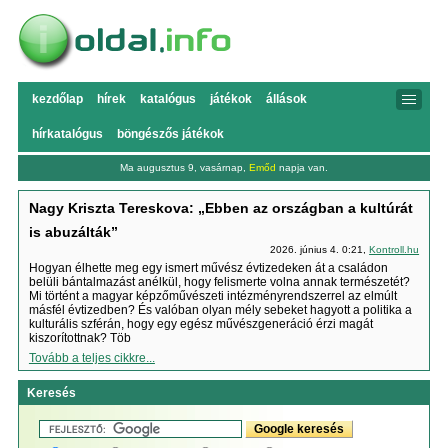
kezdőlap
hírek
katalógus
játékok
állások
hírkatalógus
böngészős játékok
Ma augusztus 9, vasárnap,
Emőd
napja van.
Nagy Kriszta Tereskova: „Ebben az országban a kultúrát
is abuzálták”
2026. június 4. 0:21,
Kontroll.hu
Hogyan élhette meg egy ismert művész évtizedeken át a családon
belüli bántalmazást anélkül, hogy felismerte volna annak természetét?
Mi történt a magyar képzőművészeti intézményrendszerrel az elmúlt
másfél évtizedben? És valóban olyan mély sebeket hagyott a politika a
kulturális szférán, hogy egy egész művészgeneráció érzi magát
kiszorítottnak? Töb
Tovább a teljes cikkre...
Keresés