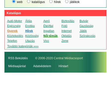
web
katalógus
hírek
játékok
Katalógus
Autó-Motor
Állás
Apró
Biztosítás
Bulvár
Egészség
Erotika
Étel/Ital
Fotó
Gazdaság
Gyerek
Hírek
Ingatlan
Internet
Játék
Közlekedés
Közösség
Női témák
Oktatás
Szórakozás
Telefon
Utazás
Vicc
Zene
További kategóriák »»»
RSS Beküldés
© 2006-2020 Central Médiacsoport
Médiaajánlat
Adatvédelem
Hírstart