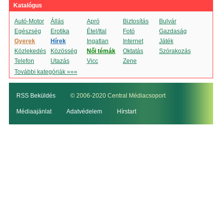
Katalógus
Autó-Motor
Állás
Apró
Biztosítás
Bulvár
Egészség
Erotika
Étel/Ital
Fotó
Gazdaság
Gyerek
Hírek
Ingatlan
Internet
Játék
Közlekedés
Közösség
Női témák
Oktatás
Szórakozás
Telefon
Utazás
Vicc
Zene
További kategóriák »»»
RSS Beküldés
© 2006-2020 Central Médiacsoport
Médiaajánlat
Adatvédelem
Hírstart