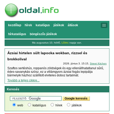
kezdőlap
hírek
katalógus
játékok
állások
hírkatalógus
böngészős játékok
Ma augusztus 10, hétfő,
Lőrinc
napja van.
Ázsiai hirtelen sült lapocka wokban, rizzsel és
brokkolival
2026. június 3. 15:15,
Street Kitchen
Szaftos sertéshús, roppanós zöldségek és egy ellenállhatatlanul sűrű,
édes-savanykás szósz, ez a villámgyors ázsiai fogás lepipálja
bármelyik házhoz szállított elviteles doboz tartalmát.
Tovább a teljes cikkre...
Keresés
web
katalógus
hírek
játékok