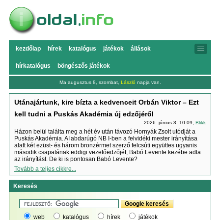
kezdőlap
hírek
katalógus
játékok
állások
hírkatalógus
böngészős játékok
Ma augusztus 8, szombat,
László
napja van.
Utánajártunk, kire bízta a kedvenceit Orbán Viktor – Ezt
kell tudni a Puskás Akadémia új edzőjéről
2026. június 3. 10:09,
Blikk
Házon belül találta meg a hét év után távozó Hornyák Zsolt utódját a
Puskás Akadémia. A labdarúgó NB I-ben a felvidéki mester irányítása
alatt két ezüst- és három bronzérmet szerző felcsúti együttes ugyanis
második csapatának eddigi vezetőedzőjét, Babó Levente kezébe adta
az irányítást. De ki is pontosan Babó Levente?
Tovább a teljes cikkre...
Keresés
web
katalógus
hírek
játékok