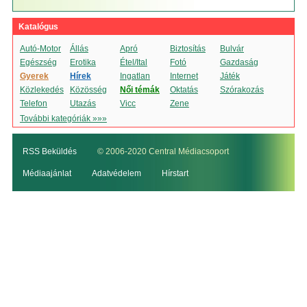
Katalógus
Autó-Motor
Állás
Apró
Biztosítás
Bulvár
Egészség
Erotika
Étel/Ital
Fotó
Gazdaság
Gyerek
Hírek
Ingatlan
Internet
Játék
Közlekedés
Közösség
Női témák
Oktatás
Szórakozás
Telefon
Utazás
Vicc
Zene
További kategóriák »»»
RSS Beküldés
© 2006-2020 Central Médiacsoport
Médiaajánlat
Adatvédelem
Hírstart