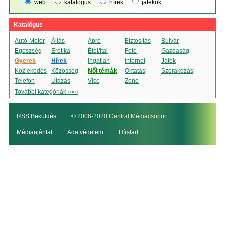
web
katalógus
hírek
játékok
Katalógus
Autó-Motor
Állás
Apró
Biztosítás
Bulvár
Egészség
Erotika
Étel/Ital
Fotó
Gazdaság
Gyerek
Hírek
Ingatlan
Internet
Játék
Közlekedés
Közösség
Női témák
Oktatás
Szórakozás
Telefon
Utazás
Vicc
Zene
További kategóriák »»»
RSS Beküldés
© 2006-2020 Central Médiacsoport
Médiaajánlat
Adatvédelem
Hírstart