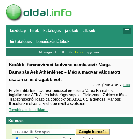
kezdőlap
hírek
katalógus
játékok
állások
hírkatalógus
böngészős játékok
Ma augusztus 10, hétfő,
Lőrinc
napja van.
Korábbi ferencvárosi kedvenc csatlakozik Varga
Barnabás Aek Athénjéhez – Még a magyar válogatott
csatárnál is drágább volt
2026. június 4. 0:17,
Blikk
Egy korábbi ferencvárosi légióssal erősített a Varga Barnabást
foglalkoztató AEK Athén labdarúgócsapata. Olekszandr Zubkov a török
Trabzonsportól igazolt a görögökhöz. Az AEK tulajdonosa, Mariosz
Iliopulosz mélyen a zsebébe nyúlt a szélsőért.
Tovább a teljes cikkre...
Keresés