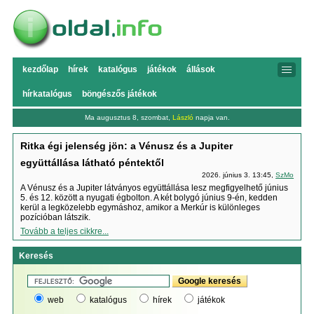
kezdőlap
hírek
katalógus
játékok
állások
hírkatalógus
böngészős játékok
Ma augusztus 8, szombat,
László
napja van.
Ritka égi jelenség jön: a Vénusz és a Jupiter
együttállása látható péntektől
2026. június 3. 13:45,
SzMo
A Vénusz és a Jupiter látványos együttállása lesz megfigyelhető június
5. és 12. között a nyugati égbolton. A két bolygó június 9-én, kedden
kerül a legközelebb egymáshoz, amikor a Merkúr is különleges
pozícióban látszik.
Tovább a teljes cikkre...
Keresés
web
katalógus
hírek
játékok