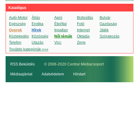
Katalógus
Autó-Motor
Állás
Apró
Biztosítás
Bulvár
Egészség
Erotika
Étel/Ital
Fotó
Gazdaság
Gyerek
Hírek
Ingatlan
Internet
Játék
Közlekedés
Közösség
Női témák
Oktatás
Szórakozás
Telefon
Utazás
Vicc
Zene
További kategóriák »»»
RSS Beküldés
© 2006-2020 Central Médiacsoport
Médiaajánlat
Adatvédelem
Hírstart