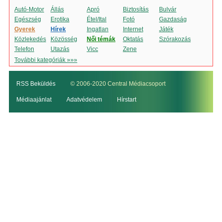
Autó-Motor
Állás
Apró
Biztosítás
Bulvár
Egészség
Erotika
Étel/Ital
Fotó
Gazdaság
Gyerek
Hírek
Ingatlan
Internet
Játék
Közlekedés
Közösség
Női témák
Oktatás
Szórakozás
Telefon
Utazás
Vicc
Zene
További kategóriák »»»
RSS Beküldés
© 2006-2020 Central Médiacsoport
Médiaajánlat
Adatvédelem
Hírstart