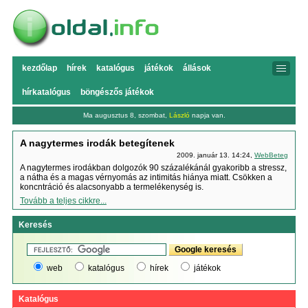
kezdőlap
hírek
katalógus
játékok
állások
hírkatalógus
böngészős játékok
Ma augusztus 8, szombat,
László
napja van.
A nagytermes irodák betegítenek
2009. január 13. 14:24,
WebBeteg
A nagytermes irodákban dolgozók 90 százalékánál gyakoribb a stressz,
a nátha és a magas vérnyomás az intimitás hiánya miatt. Csökken a
koncntráció és alacsonyabb a termelékenység is.
Tovább a teljes cikkre...
Keresés
web
katalógus
hírek
játékok
Katalógus