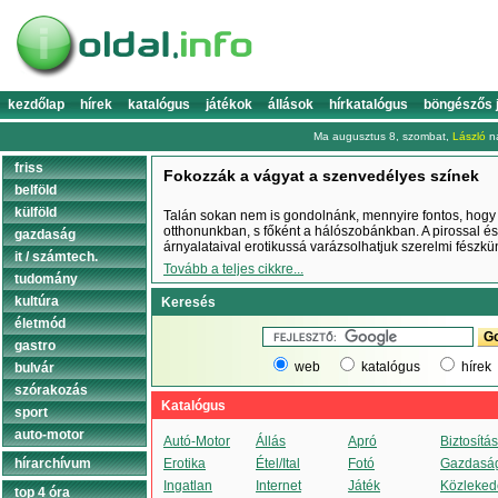
kezdőlap
hírek
katalógus
játékok
állások
hírkatalógus
böngészős 
Ma augusztus 8, szombat,
László
na
friss
Fokozzák a vágyat a szenvedélyes színek
belföld
külföld
Talán sokan nem is gondolnánk, mennyire fontos, hogy
otthonunkban, s főként a hálószobánkban. A pirossal 
gazdaság
árnyalataival erotikussá varázsolhatjuk szerelmi fészkü
it / számtech.
Tovább a teljes cikkre...
tudomány
kultúra
Keresés
életmód
gastro
web
katalógus
hírek
bulvár
szórakozás
Katalógus
sport
auto-motor
Autó-Motor
Állás
Apró
Biztosítás
hírarchívum
Erotika
Étel/Ital
Fotó
Gazdasá
Ingatlan
Internet
Játék
Közleked
top 4 óra