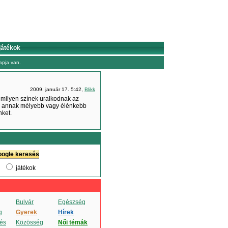
játékok
pja van.
2009. január 17. 5:42,
Blikk
 milyen színek uralkodnak az
és annak mélyebb vagy élénkebb
nket.
játékok
Bulvár
Egészség
g
Gyerek
Hírek
és
Közösség
Női témák