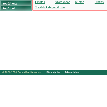
Oktatás
Szórakozás
Telefon
Utazás
top 24 óra
További kategóriák »»»
top 1 hét
© 2006-2020 Central Médiacsoport
Médiaajánlat
Adatvédelem