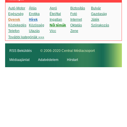
Autó-Motor
Állás
Apró
Biztosítás
Bulvár
Egészség
Erotika
Étel/Ital
Fotó
Gazdaság
Gyerek
Hírek
Ingatlan
Internet
Játék
Közlekedés
Közösség
Női témák
Oktatás
Szórakozás
Telefon
Utazás
Vicc
Zene
További kategóriák »»»
RSS Beküldés
© 2006-2020 Central Médiacsoport
Médiaajánlat
Adatvédelem
Hírstart