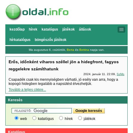
kezdőlap
hírek
katalógus
játékok
állások
hírkatalógus
böngészős játékok
Ma augusztus 6, csütörtök,
Berta
és
Bettina
napja van.
Erős, időnként viharos széllel jön a hidegfront, fagyos
reggelekre számíthatunk
2024. január 11. 22:09,
SzMo
Csapadék csak kis mennyiségben várható, jó esély van arra, hogy a
kopogó hidegben legalább a napsütést élvezhetjük.
Tovább a teljes cikkre...
Keresés
web
katalógus
hírek
játékok
Katalógus