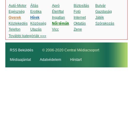
Autó-Motor
Állás
Apró
Biztosítás
Bulvár
Egészség
Erotika
Étel/Ital
Fotó
Gazdaság
Gyerek
Hírek
Ingatlan
Internet
Játék
Közlekedés
Közösség
Női témák
Oktatás
Szórakozás
Telefon
Utazás
Vicc
Zene
További kategóriák »»»
RSS Beküldés
© 2006-2020 Central Médiacsoport
Médiaajánlat
Adatvédelem
Hírstart