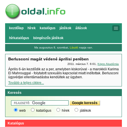
kezdőlap
hírek
katalógus
játékok
állások
hírkatalógus
böngészős játékok
Ma augusztus 8, szombat,
László
napja van.
Berlusconi magát védené áprilisi perében
2011. március 7. 6:01,
Kripto Akadémia
Április 6-án kezdődik az a per, amelyben kiskorúval - a marokkói Karima
El Mahrouggal - folytatott szexuális kapcsolat miatt indítottak. Berlusconi
ügyvédjei ellentámadásba kendültek az ügyben.
Tovább a teljes cikkre...
Keresés
web
katalógus
hírek
játékok
Katalógus