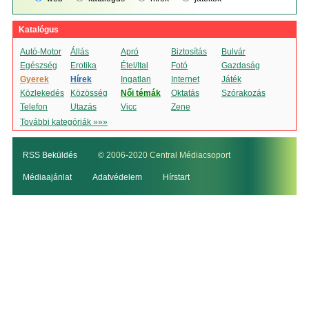
Katalógus
Autó-Motor
Állás
Apró
Biztosítás
Bulvár
Egészség
Erotika
Étel/Ital
Fotó
Gazdaság
Gyerek
Hírek
Ingatlan
Internet
Játék
Közlekedés
Közösség
Női témák
Oktatás
Szórakozás
Telefon
Utazás
Vicc
Zene
További kategóriák »»»
RSS Beküldés
© 2006-2020 Central Médiacsoport
Médiaajánlat
Adatvédelem
Hírstart