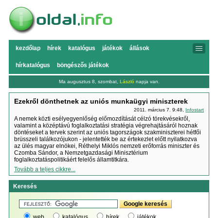
kezdőlap
hírek
katalógus
játékok
állások
hírkatalógus
böngészős játékok
Ma augusztus 8, szombat,
László
napja van.
Ezekről dönthetnek az uniós munkaügyi miniszterek
2011. március 7. 9:48,
Infostart
A nemek közti esélyegyenlőség előmozdítását célzó törekvésekről,
valamint a középtávú foglalkoztatási stratégia végrehajtásáról hoznak
döntéseket a tervek szerint az uniós tagországok szakminiszterei hétfői
brüsszeli találkozójukon - jelentették be az értekezlet előtt nyilatkozva
az ülés magyar elnökei, Réthelyi Miklós nemzeti erőforrás miniszter és
Czomba Sándor, a Nemzetgazdasági Minisztérium
foglalkoztatáspolitikáért felelős államtitkára.
Tovább a teljes cikkre...
Keresés
web
katalógus
hírek
játékok