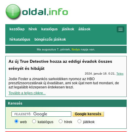
kezdőlap
hírek
katalógus
játékok
állások
hírkatalógus
böngészős játékok
Ma augusztus 7, péntek,
Ibolya
napja van.
Az új True Detective hozza az eddigi évadok összes
erényét és hibáját
2024. január 16. 0:21,
Telex
Jodie Foster a zimankós sarkvidéken nyomoz az HBO
presztízssorozatának új évadában, ami sok újat nem tud mondani, de
azt legalább közepesen érdekesen teszi.
Tovább a teljes cikkre...
Keresés
web
katalógus
hírek
játékok