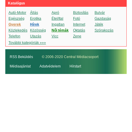
Katalógus
Autó-Motor
Állás
Apró
Biztosítás
Bulvár
Egészség
Erotika
Étel/Ital
Fotó
Gazdaság
Gyerek
Hírek
Ingatlan
Internet
Játék
Közlekedés
Közösség
Női témák
Oktatás
Szórakozás
Telefon
Utazás
Vicc
Zene
További kategóriák »»»
RSS Beküldés
© 2006-2020 Central Médiacsoport
Médiaajánlat
Adatvédelem
Hírstart