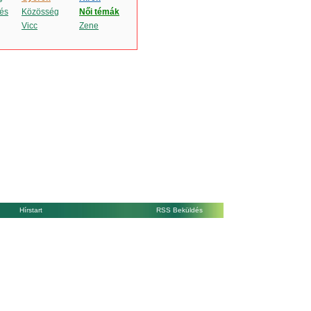
és
Közösség
Női témák
Vicc
Zene
Hírstart
RSS Beküldés