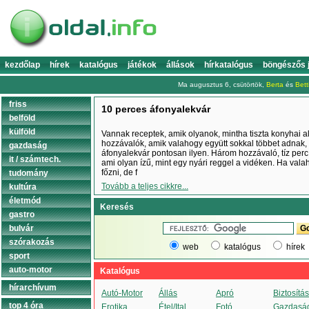
kezdőlap
hírek
katalógus
játékok
állások
hírkatalógus
böngészős 
Ma augusztus 6, csütörtök,
Berta
és
Bett
friss
10 perces áfonyalekvár
belföld
külföld
Vannak receptek, amik olyanok, mintha tiszta konyhai a
hozzávalók, amik valahogy együtt sokkal többet adnak,
gazdaság
áfonyalekvár pontosan ilyen. Három hozzávaló, tíz perc,
it / számtech.
ami olyan ízű, mint egy nyári reggel a vidéken. Ha valaha
főzni, de f
tudomány
Tovább a teljes cikkre...
kultúra
életmód
Keresés
gastro
bulvár
szórakozás
web
katalógus
hírek
sport
auto-motor
Katalógus
hírarchívum
Autó-Motor
Állás
Apró
Biztosítás
top 4 óra
Erotika
Étel/Ital
Fotó
Gazdasá