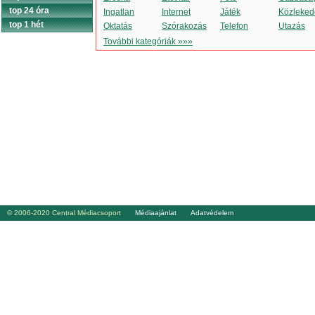
top 24 óra
Ingatlan
Internet
Játék
Közleked
top 1 hét
Oktatás
Szórakozás
Telefon
Utazás
További kategóriák »»»
© 2006-2020 Central Médiacsoport
Médiaajánlat
Adatvédelem