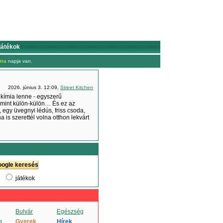
játékok
ina
napja van.
2026. június 3. 12:09,
Street Kitchen
lkímia lenne - egyszerű
 mint külön-külön… És ez az
 egy üvegnyi lédús, friss csoda,
 is szerettél volna otthon lekvárt
játékok
Bulvár
Egészség
g
Gyerek
Hírek