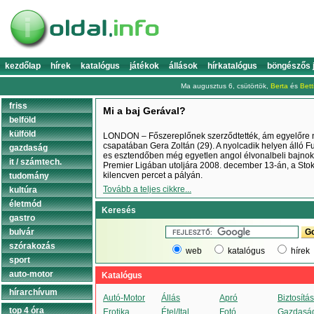
kezdőlap
hírek
katalógus
játékok
állások
hírkatalógus
böngészős 
Ma augusztus 6, csütörtök,
Berta
és
Bett
friss
Mi a baj Gerával?
belföld
külföld
LONDON – Főszereplőnek szerződtették, ám egyelőre ne
csapatában Gera Zoltán (29). A nyolcadik helyen álló 
gazdaság
es esztendőben még egyetlen angol élvonalbeli bajnoki
it / számtech.
Premier Ligában utoljára 2008. december 13-án, a Stoke
kilencven percet a pályán.
tudomány
Tovább a teljes cikkre...
kultúra
életmód
Keresés
gastro
bulvár
szórakozás
web
katalógus
hírek
sport
auto-motor
Katalógus
hírarchívum
Autó-Motor
Állás
Apró
Biztosítás
top 4 óra
Erotika
Étel/Ital
Fotó
Gazdasá