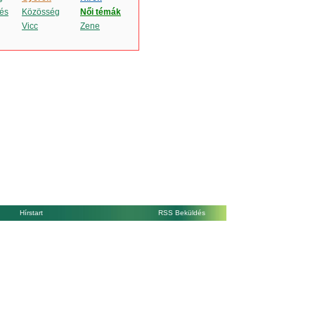
és
Közösség
Női témák
Vicc
Zene
Hírstart
RSS Beküldés