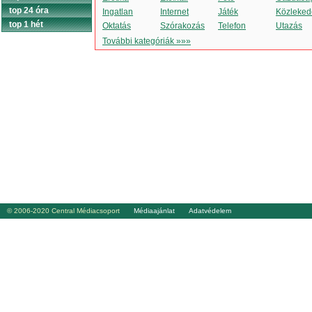
top 24 óra
Ingatlan
Internet
Játék
Közleked
top 1 hét
Oktatás
Szórakozás
Telefon
Utazás
További kategóriák »»»
© 2006-2020 Central Médiacsoport
Médiaajánlat
Adatvédelem