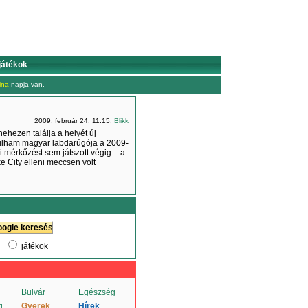
játékok
ina
napja van.
2009. február 24. 11:15,
Blikk
hezen találja a helyét új
Fulham magyar labdarúgója a 2009-
 mérkőzést sem játszott végig – a
 City elleni meccsen volt
játékok
Bulvár
Egészség
g
Gyerek
Hírek