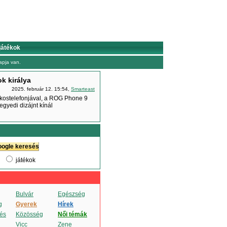
játékok
pja van.
k királya
2025. február 12. 15:54,
Smarteast
okostelefonjával, a ROG Phone 9
gyedi dizájnt kínál
játékok
Bulvár
Egészség
g
Gyerek
Hírek
és
Közösség
Női témák
Vicc
Zene