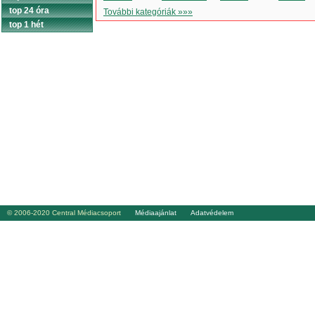
top 24 óra
További kategóriák »»»
top 1 hét
© 2006-2020 Central Médiacsoport
Médiaajánlat
Adatvédelem