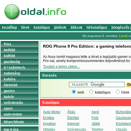
kezdőlap
hírek
katalógus
játékok
állások
hírkatalógus
böngészős 
Ma augusztus 8, szombat,
László
na
friss
ROG Phone 9 Pro Edition: a gaming telefono
belföld
külföld
Az Asus ismét magasra tette a lécet a legújabb gamer 
Pro-val, amely kompromisszummentes teljesítményt és e
gazdaság
Tovább a teljes cikkre...
it / számtech.
tudomány
Keresés
kultúra
életmód
gastro
web
katalógus
hírek
bulvár
szórakozás
Katalógus
sport
Autó-Motor
Állás
Apró
Biztosítás
auto-motor
Erotika
Étel/Ital
Fotó
Gazdasá
hírarchívum
Ingatlan
Internet
Játék
Közleked
top 4 óra
Oktatás
Szórakozás
Telefon
Utazás