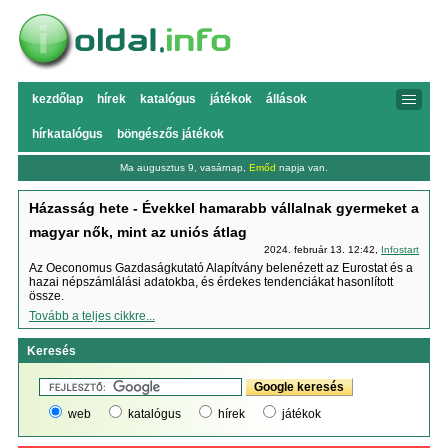
kezdőlap
hírek
katalógus
játékok
állások
hírkatalógus
böngészős játékok
Ma augusztus 9, vasárnap,
Emőd
napja van.
Házasság hete - Évekkel hamarabb vállalnak gyermeket a
magyar nők, mint az uniós átlag
2024. február 13. 12:42,
Infostart
Az Oeconomus Gazdaságkutató Alapítvány belenézett az Eurostat és a
hazai népszámlálási adatokba, és érdekes tendenciákat hasonlított
össze.
Tovább a teljes cikkre...
Keresés
web
katalógus
hírek
játékok