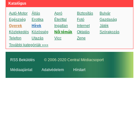
Katalógus
Autó-Motor
Állás
Apró
Biztosítás
Bulvár
Egészség
Erotika
Étel/Ital
Fotó
Gazdaság
Gyerek
Hírek
Ingatlan
Internet
Játék
Közlekedés
Közösség
Női témák
Oktatás
Szórakozás
Telefon
Utazás
Vicc
Zene
További kategóriák »»»
RSS Beküldés
© 2006-2020 Central Médiacsoport
Médiaajánlat
Adatvédelem
Hírstart