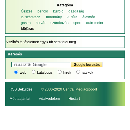
Kategória
Összes
belföld
külföld
gazdaság
it / számtech.
tudomány
kultúra
életmód
gastro
bulvár
szórakozás
sport
auto-motor
időjárás
A szűrés feltételeinek egyik hír sem felel meg.
Keresés
web
katalógus
hírek
játékok
RSS Beküldés
© 2006-2020 Central Médiacsoport
Médiaajánlat
Adatvédelem
Hírstart