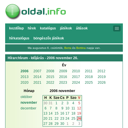
kezdőlap
hírek
katalógus
játékok
állások
hírkatalógus
böngészős játékok
Ma augusztus 6, csütörtök,
Berta
és
Bettina
napja van.
Hírarchívum - Időjárás - 2006 november 26.
Év
2006
2007
2008
2009
2010
2011
2012
2013
2014
2015
2016
2017
2018
2019
2020
2021
2022
2023
2024
2025
2026
Hónap
2006 november
október
H
K
Sze
Cs
P
Szo
V
november
30
31
1
2
3
4
5
6
7
8
9
10
11
12
december
13
14
15
16
17
18
19
20
21
22
23
24
25
26
27
28
29
30
1
2
3