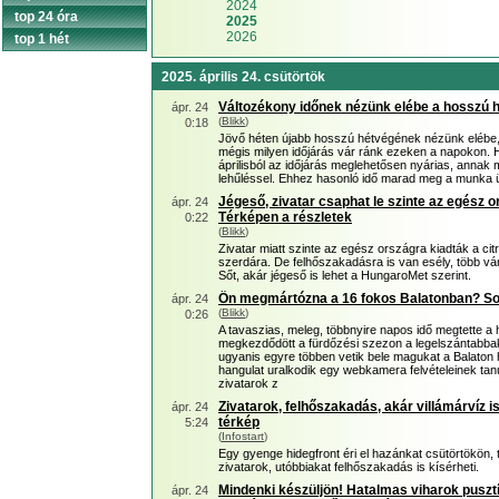
2024
top 24 óra
2025
2026
top 1 hét
2025. április 24. csütörtök
Változékony időnek nézünk elébe a hosszú 
ápr. 24
(
Blikk
)
0:18
Jövő héten újabb hosszú hétvégének nézünk elébe, 
mégis milyen időjárás vár ránk ezeken a napokon. 
áprilisból az időjárás meglehetősen nyárias, annak me
lehűléssel. Ehhez hasonló idő marad meg a munka ü
Jégeső, zivatar csaphat le szinte az egész or
ápr. 24
Térképen a részletek
0:22
(
Blikk
)
Zivatar miatt szinte az egész országra kiadták a cit
szerdára. De felhőszakadásra is van esély, több vá
Sőt, akár jégeső is lehet a HungaroMet szerint.
Ön megmártózna a 16 fokos Balatonban? S
ápr. 24
(
Blikk
)
0:26
A tavaszias, meleg, többnyire napos idő megtette a 
megkezdődött a fürdőzési szezon a legelszántabbak
ugyanis egyre többen vetik bele magukat a Balaton
hangulat uralkodik egy webkamera felvételeinek ta
zivatarok z
Zivatarok, felhőszakadás, akár villámárvíz i
ápr. 24
térkép
5:24
(
Infostart
)
Egy gyenge hidegfront éri el hazánkat csütörtökön, 
zivatarok, utóbbiakat felhőszakadás is kísérheti.
Mindenki készüljön! Hatalmas viharok pusztí
ápr. 24