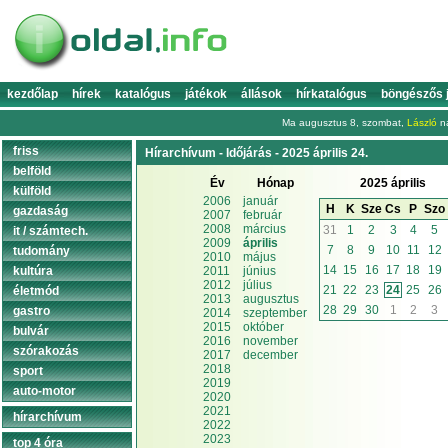
kezdőlap
hírek
katalógus
játékok
állások
hírkatalógus
böngészős 
Ma augusztus 8, szombat,
László
na
friss
Hírarchívum - Időjárás - 2025 április 24.
belföld
Év
Hónap
2025 április
külföld
2006
január
H
K
Sze
Cs
P
Szo
gazdaság
2007
február
2008
március
31
1
2
3
4
5
it / számtech.
2009
április
7
8
9
10
11
12
tudomány
2010
május
14
15
16
17
18
19
kultúra
2011
június
2012
július
21
22
23
24
25
26
életmód
2013
augusztus
28
29
30
1
2
3
gastro
2014
szeptember
2015
október
bulvár
2016
november
szórakozás
2017
december
2018
sport
2019
auto-motor
2020
2021
hírarchívum
2022
2023
top 4 óra