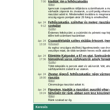
kiadták: jön a felhőszakadás
7:00
(
Blikk
)
Igencsak csapadékos időjárásra számíthatunk a mai
várhatók záporok és zivatarok, a szél pedig viharos 
riasztást adott ki. Mindemellett továbbra is megma
ország egyes pontjain akár 26 fokig is emelkedhet.
Felhőszakadás, szélvihar és meleg: riasztást
ápr. 24
szolgálat
9:12
(
SzMo
)
Érdemes felkészülni: a csütörtöki és pénteki nap f
időre kell számítani hazánkban
Csapadékfajták széles skálája érkezett, (nem
ápr. 24
(
Infostart
)
13:18
Az egész országra elsőfokú figyelmeztetés van érv
veszélye miatt, de több területen heves esők alakult
Elöntötte Kakasdot, a 67-es utat, Szekszárdo
ápr. 24
hömpölygő sáros vízfolyamról, amely forgalm
17:36
(
SzMo
)
Több település is percek alatt víz alá került. Volt, ah
sárfolyamként zúdult le az utakon.
Zivatar, jégeső, felhőszakadás: négy várme
ápr. 24
riasztás
18:00
(
Blikk
)
Citromsárga riasztást adtak ki.
Figyelem, kiadták a riasztást: pusztító viha
ápr. 24
hétvégén tör ránk, abban sem lesz köszönet
19:24
(
Blikk
)
Ránk szakad az ég.
Keresés