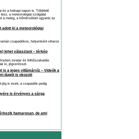
 és a holnapi napon is. Többfelé
lesz, a meteorológiai szolgálat
rad a meleg, a hőmérséklet ugyanis az
 adott ki a meteorológiai
olyamán csapadékos, helyenként viharos
) lehet választani – térkép
ényben zivatar és felhőszakadás
ak ki, jégveréssel.
t is a jeges villámárvíz – Videók a
i dugót is okozott
ol jég is esett, a csapadék pedig
gyére is érvényes a sárga
r érkezik hamarosan, de ami