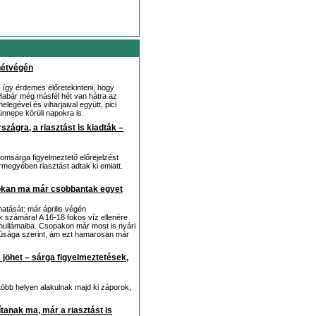
hétvégén
így érdemes előretekinteni, hogy
Habár még másfél hét van hátra az
legével és viharjaival együtt, pici
nnepe körüli napokra is.
szágra, a riasztást is kiadták –
romsárga figyelmeztető előrejelzést
rmegyében riasztást adtak ki emiatt.
okan ma már csobbantak egyet
hatását: már április végén
 számára! A 16-18 fokos víz ellenére
 hullámaiba. Csopakon már most is nyári
núsága szerint, ám ezt hamarosan már
s jöhet – sárga figyelmeztetések,
több helyen alakulnak majd ki záporok,
tanak ma, már a riasztást is