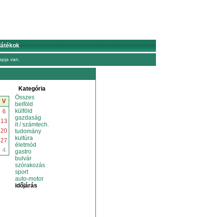
játékok
pja van.
Kategória
Összes
V
belföld
külföld
6
gazdaság
13
it / számtech.
20
tudomány
kultúra
27
életmód
4
gastro
bulvár
szórakozás
sport
auto-motor
időjárás