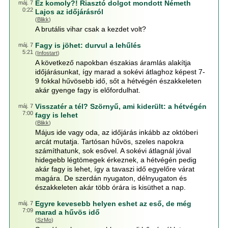
Ez komoly?! Riasztó dolgot mondott Németh
máj. 7
0:22
Lajos az időjárásról
(
Blikk
)
A brutális vihar csak a kezdet volt?
Fagy is jöhet: durvul a lehűlés
máj. 7
5:21
(
Infostart
)
A következő napokban északias áramlás alakítja
időjárásunkat, így marad a sokévi átlaghoz képest 7-
9 fokkal hűvösebb idő, sőt a hétvégén északkeleten
akár gyenge fagy is előfordulhat.
Visszatér a tél? Szörnyű, ami kiderült: a hétvégén
máj. 7
7:00
fagy is lehet
(
Blikk
)
Május ide vagy oda, az időjárás inkább az októberi
arcát mutatja. Tartósan hűvös, szeles napokra
számíthatunk, sok esővel. A sokévi átlagnál jóval
hidegebb légtömegek érkeznek, a hétvégén pedig
akár fagy is lehet, így a tavaszi idő egyelőre várat
magára. De szerdán nyugaton, délnyugaton és
északkeleten akár több órára is kisüthet a nap.
Egyre kevesebb helyen eshet az eső, de még
máj. 7
7:09
marad a hűvös idő
(
SzMo
)