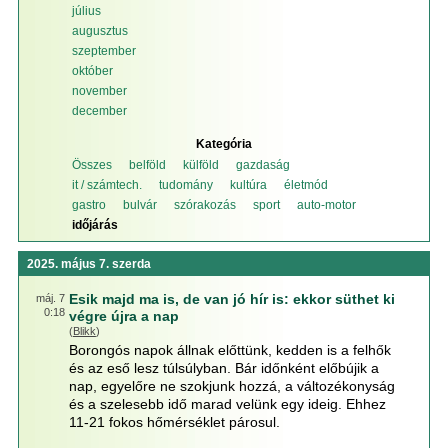
július
augusztus
szeptember
október
november
december
Kategória
Összes
belföld
külföld
gazdaság
it / számtech.
tudomány
kultúra
életmód
gastro
bulvár
szórakozás
sport
auto-motor
időjárás
2025. május 7. szerda
Esik majd ma is, de van jó hír is: ekkor süthet ki
máj. 7
0:18
végre újra a nap
(
Blikk
)
Borongós napok állnak előttünk, kedden is a felhők
és az eső lesz túlsúlyban. Bár időnként előbújik a
nap, egyelőre ne szokjunk hozzá, a változékonyság
és a szelesebb idő marad velünk egy ideig. Ehhez
11-21 fokos hőmérséklet párosul.