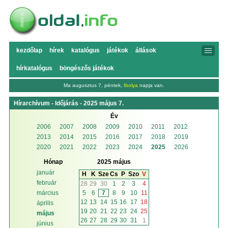
kezdőlap
hírek
katalógus
játékok
állások
hírkatalógus
böngészős játékok
Ma augusztus 7, péntek,
Ibolya
napja van.
Hírarchívum - Időjárás - 2025 május 7.
Év
2006
2007
2008
2009
2010
2011
2012
2013
2014
2015
2016
2017
2018
2019
2020
2021
2022
2023
2024
2025
2026
Hónap
2025 május
január
H
K
Sze
Cs
P
Szo
V
február
28
29
30
1
2
3
4
5
6
7
8
9
10
11
március
12
13
14
15
16
17
18
április
19
20
21
22
23
24
25
május
26
27
28
29
30
31
1
június