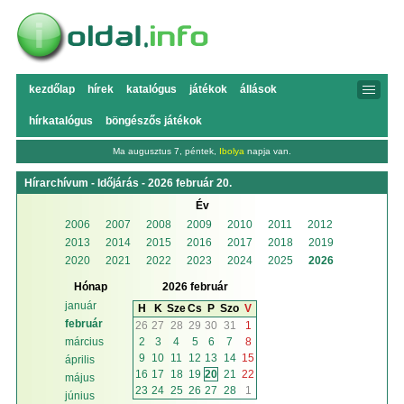
kezdőlap
hírek
katalógus
játékok
állások
hírkatalógus
böngészős játékok
Ma augusztus 7, péntek,
Ibolya
napja van.
Hírarchívum - Időjárás - 2026 február 20.
Év
2006
2007
2008
2009
2010
2011
2012
2013
2014
2015
2016
2017
2018
2019
2020
2021
2022
2023
2024
2025
2026
Hónap
2026 február
január
H
K
Sze
Cs
P
Szo
V
február
26
27
28
29
30
31
1
2
3
4
5
6
7
8
március
9
10
11
12
13
14
15
április
16
17
18
19
20
21
22
május
23
24
25
26
27
28
1
június