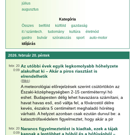
július
augusztus
Kategória
Összes
belföld
külföld
gazdaság
it / számtech.
tudomány
kultúra
életmód
gastro
bulvár
szórakozás
sport
auto-motor
időjárás
2026. február 20. péntek
Az utóbbi évek egyik legkomolyabb hóhelyzete
febr. 20
0:09
alakulhat ki – Akár a piros riasztást is
elrendelhetik
(
Blikk
)
A meteorológiai előrejelzések szerint csütörtökön az
Északi-középhegységben 2-15 centiméternyi hó
eshet. Budapesten délig lehet havazásra számítani, a
havat havas eső, eső váltja fel, a fővárostól délre
kevés, északra 5 centimétert meghaladó hóréteg
várható. A helyzet azonban csak ezután durvul be: a
katasztrófavédelem figyelmeztet, hogy akár a pir
Narancs figyelmeztetést is kiadtak, ezek a tájak
febr. 20
0:09
kapnak a legtöbbet a hóból és a hófúvásból –