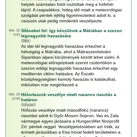
helyiek számtalan fotót osztottak meg a hófehér
tájról. A csapadékos, hideg idő miatt a meteorológiai
szolgálat péntek éjfélig figyelmeztetést adott ki, a
csúszós utak pedig mindenkit veszélyezte
Síléceket fel: így készülnek a Mátrában a szezon
febr. 20
9:03
legnagyobb havazására
(
Blikk
)
Az idei tél legnagyobb havazása érkezhet a
hétvégéig a Mátrába, ahol a Mátraszentistváni
Síparkban alpesi körülmények között lehet síelni. A
meteorológiai előrejelzések szerint csütörtökön a
szezon eddigi legnagyobb havazása érkezhet egy
mediterrán ciklon hatására. Az Északi-
középhegységben komoly havazás is kialakulhat,
miközben már megérkezett a
Hótorlaszok veszélye miatt narancs riasztás a
febr. 20
10:09
határon
(
Infostart
)
Hófúvás veszélye miatt másodfokú (narancs)
riasztást adott ki Győr-Moson-Sopron, Vas és Zala
vármegye egyes járásaira a HungaroMet Nonprofit
Zrt. péntek reggel. Veszélyjelzésükben azt írták, az
érintett járásokban a friss hóval fedett területeken a