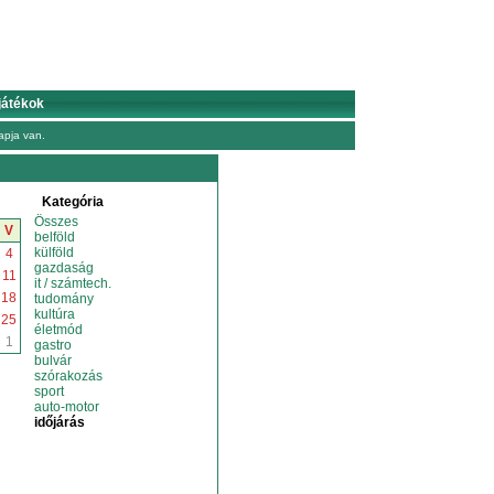
játékok
pja van.
Kategória
Összes
V
belföld
külföld
4
gazdaság
11
it / számtech.
18
tudomány
kultúra
25
életmód
1
gastro
bulvár
szórakozás
sport
auto-motor
időjárás