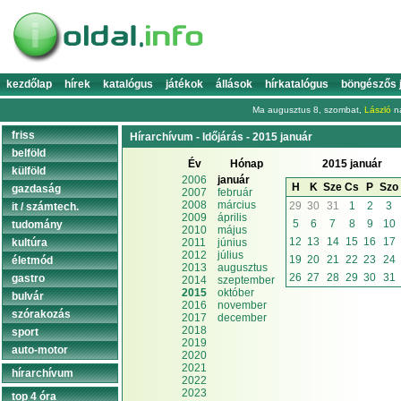
kezdőlap
hírek
katalógus
játékok
állások
hírkatalógus
böngészős 
Ma augusztus 8, szombat,
László
na
friss
Hírarchívum - Időjárás - 2015 január
belföld
Év
Hónap
2015 január
külföld
2006
január
H
K
Sze
Cs
P
Szo
gazdaság
2007
február
2008
március
29
30
31
1
2
3
it / számtech.
2009
április
5
6
7
8
9
10
tudomány
2010
május
12
13
14
15
16
17
kultúra
2011
június
2012
július
19
20
21
22
23
24
életmód
2013
augusztus
26
27
28
29
30
31
gastro
2014
szeptember
2015
október
bulvár
2016
november
szórakozás
2017
december
2018
sport
2019
auto-motor
2020
2021
hírarchívum
2022
2023
top 4 óra