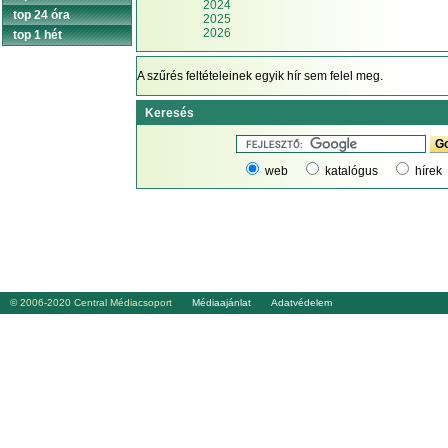
2024
top 24 óra
2025
2026
top 1 hét
A szűrés feltételeinek egyik hír sem felel meg.
Keresés
web
katalógus
hírek
© 2006-2020 Central Médiacsoport
Médiaajánlat
Adatvédelem