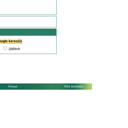
játékok
Hírstart
RSS Beküldés