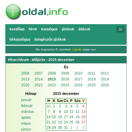
kezdőlap
hírek
katalógus
játékok
állások
hírkatalógus
böngészős játékok
Ma augusztus 8, szombat,
László
napja van.
Hírarchívum - Időjárás - 2015 december
Év
2006
2007
2008
2009
2010
2011
2012
2013
2014
2015
2016
2017
2018
2019
2020
2021
2022
2023
2024
2025
2026
Hónap
2015 december
január
H
K
Sze
Cs
P
Szo
V
február
30
1
2
3
4
5
6
7
8
9
10
11
12
13
március
14
15
16
17
18
19
20
április
21
22
23
24
25
26
27
május
28
29
30
31
1
2
3
június