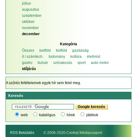
július
augusztus
szeptember
október
november
december
Kategória
Összes
belföld
külföld
gazdaság
it / számtech.
tudomány
kultúra
életmód
gastro
bulvár
szórakozás
sport
auto-motor
időjárás
A szűrés feltételeinek egyik hír sem felel meg.
Keresés
web
katalógus
hírek
játékok
RSS Beküldés
© 2006-2020 Central Médiacsoport