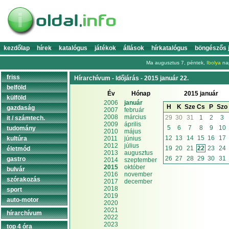
kezdőlap
hírek
katalógus
játékok
állások
hírkatalógus
böngészős 
Ma augusztus 7, péntek,
Ibolya
nap
friss
Hírarchívum - Időjárás - 2015 január 22.
belföld
Év
Hónap
2015 január
külföld
2006
január
H
K
Sze
Cs
P
Szo
gazdaság
2007
február
2008
március
29
30
31
1
2
3
it / számtech.
2009
április
5
6
7
8
9
10
tudomány
2010
május
12
13
14
15
16
17
kultúra
2011
június
2012
július
19
20
21
22
23
24
életmód
2013
augusztus
26
27
28
29
30
31
gastro
2014
szeptember
2015
október
bulvár
2016
november
szórakozás
2017
december
2018
sport
2019
auto-motor
2020
2021
hírarchívum
2022
2023
top 4 óra