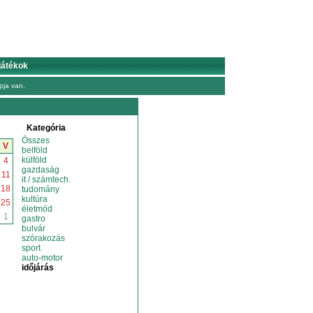
játékok
ja van.
Kategória
Összes
V
belföld
külföld
4
gazdaság
11
it / számtech.
18
tudomány
kultúra
25
életmód
1
gastro
bulvár
szórakozás
sport
auto-motor
időjárás