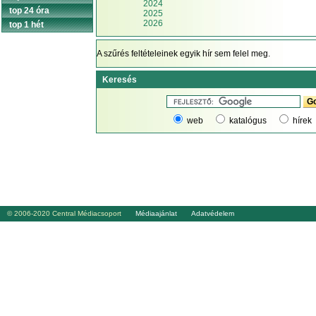
2024
top 24 óra
2025
2026
top 1 hét
A szűrés feltételeinek egyik hír sem felel meg.
Keresés
web
katalógus
hírek
© 2006-2020 Central Médiacsoport
Médiaajánlat
Adatvédelem