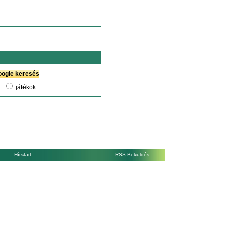
játékok
Hírstart
RSS Beküldés