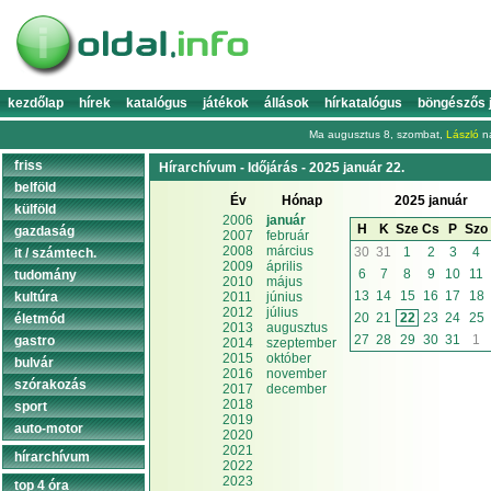
kezdőlap
hírek
katalógus
játékok
állások
hírkatalógus
böngészős 
Ma augusztus 8, szombat,
László
na
friss
Hírarchívum - Időjárás - 2025 január 22.
belföld
Év
Hónap
2025 január
külföld
2006
január
H
K
Sze
Cs
P
Szo
gazdaság
2007
február
2008
március
30
31
1
2
3
4
it / számtech.
2009
április
6
7
8
9
10
11
tudomány
2010
május
13
14
15
16
17
18
kultúra
2011
június
2012
július
20
21
22
23
24
25
életmód
2013
augusztus
27
28
29
30
31
1
gastro
2014
szeptember
2015
október
bulvár
2016
november
szórakozás
2017
december
2018
sport
2019
auto-motor
2020
2021
hírarchívum
2022
2023
top 4 óra