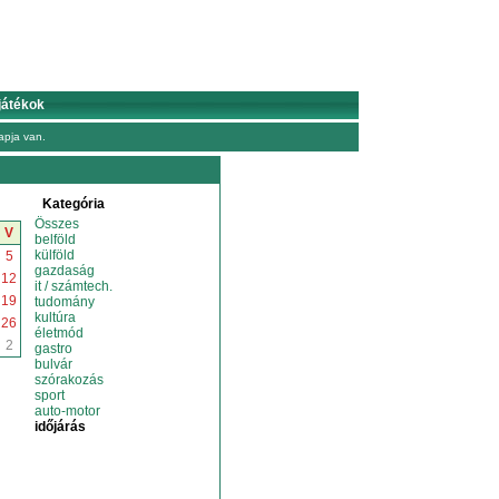
játékok
pja van.
Kategória
Összes
V
belföld
külföld
5
gazdaság
12
it / számtech.
19
tudomány
kultúra
26
életmód
2
gastro
bulvár
szórakozás
sport
auto-motor
időjárás