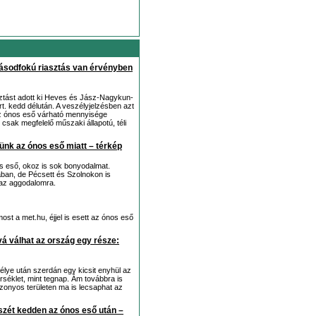
másodfokú riasztás van érvényben
ztást adott ki Heves és Jász-Nagykun-
. kedd délután. A veszélyjelzésben azt
 az ónos eső várható mennyisége
 csak megfelelő műszaki állapotú, téli
günk az ónos eső miatt – térkép
 eső, okoz is sok bonyodalmat.
nában, de Pécsett és Szolnokon is
 az aggodalomra.
ost a met.hu, éjjel is esett az ónos eső
á válhat az ország egy része:
élye után szerdán egy kicsit enyhül az
rséklet, mint tegnap. Ám továbbra is
izonyos területen ma is lecsaphat az
észét kedden az ónos eső után –