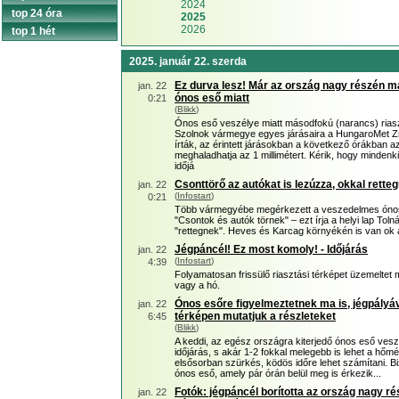
2024
top 24 óra
2025
2026
top 1 hét
2025. január 22. szerda
Ez durva lesz! Már az ország nagy részén 
jan. 22
ónos eső miatt
0:21
(
Blikk
)
Ónos eső veszélye miatt másodfokú (narancs) rias
Szolnok vármegye egyes járásaira a HungaroMet Zrt
írták, az érintett járásokban a következő órákban
meghaladhatja az 1 millimétert. Kérik, hogy mindenki
időjá
Csonttörő az autókat is lezúzza, okkal rette
jan. 22
(
Infostart
)
0:21
Több vármegyébe megérkezett a veszedelmes ónos
"Csontok és autók törnek" – ezt írja a helyi lap Tol
"rettegnek". Heves és Karcag környékén is van ok
Jégpáncél! Ez most komoly! - Időjárás
jan. 22
(
Infostart
)
4:39
Folyamatosan frissülő riasztási térképet üzemeltet m
vagy a hó.
Ónos esőre figyelmeztetnek ma is, jégpályáv
jan. 22
térképen mutatjuk a részleteket
6:45
(
Blikk
)
A keddi, az egész országra kiterjedő ónos eső vesz
időjárás, s akár 1-2 fokkal melegebb is lehet a hőmé
elsősorban szürkés, ködös időre lehet számítani. B
ónos eső, amely pár órán belül meg is érkezik...
Fotók: jégpáncél borította az ország nagy r
jan. 22