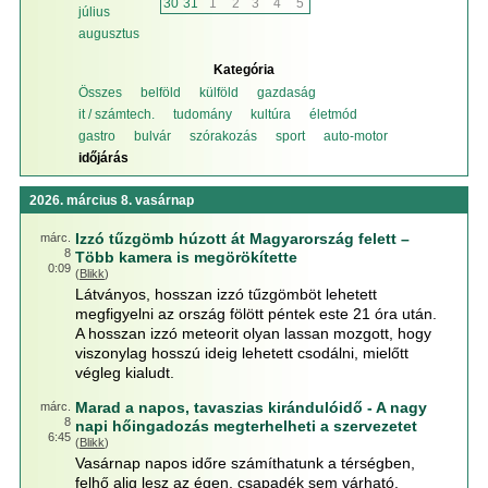
30
31
1
2
3
4
5
július
augusztus
Kategória
Összes
belföld
külföld
gazdaság
it / számtech.
tudomány
kultúra
életmód
gastro
bulvár
szórakozás
sport
auto-motor
időjárás
2026. március 8. vasárnap
Izzó tűzgömb húzott át Magyarország felett –
márc.
8
Több kamera is megörökítette
0:09
(
Blikk
)
Látványos, hosszan izzó tűzgömböt lehetett
megfigyelni az ország fölött péntek este 21 óra után.
A hosszan izzó meteorit olyan lassan mozgott, hogy
viszonylag hosszú ideig lehetett csodálni, mielőtt
végleg kialudt.
Marad a napos, tavaszias kirándulóidő - A nagy
márc.
8
napi hőingadozás megterhelheti a szervezetet
6:45
(
Blikk
)
Vasárnap napos időre számíthatunk a térségben,
felhő alig lesz az égen, csapadék sem várható.