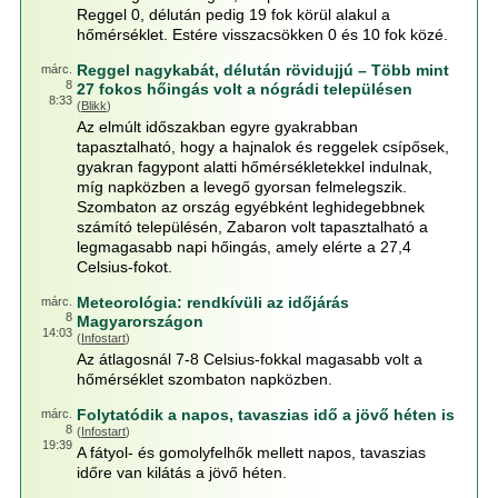
Reggel 0, délután pedig 19 fok körül alakul a
hőmérséklet. Estére visszacsökken 0 és 10 fok közé.
Reggel nagykabát, délután rövidujjú – Több mint
márc.
8
27 fokos hőingás volt a nógrádi településen
8:33
(
Blikk
)
Az elmúlt időszakban egyre gyakrabban
tapasztalható, hogy a hajnalok és reggelek csípősek,
gyakran fagypont alatti hőmérsékletekkel indulnak,
míg napközben a levegő gyorsan felmelegszik.
Szombaton az ország egyébként leghidegebbnek
számító településén, Zabaron volt tapasztalható a
legmagasabb napi hőingás, amely elérte a 27,4
Celsius-fokot.
Meteorológia: rendkívüli az időjárás
márc.
8
Magyarországon
14:03
(
Infostart
)
Az átlagosnál 7-8 Celsius-fokkal magasabb volt a
hőmérséklet szombaton napközben.
Folytatódik a napos, tavaszias idő a jövő héten is
márc.
8
(
Infostart
)
19:39
A fátyol- és gomolyfelhők mellett napos, tavaszias
időre van kilátás a jövő héten.