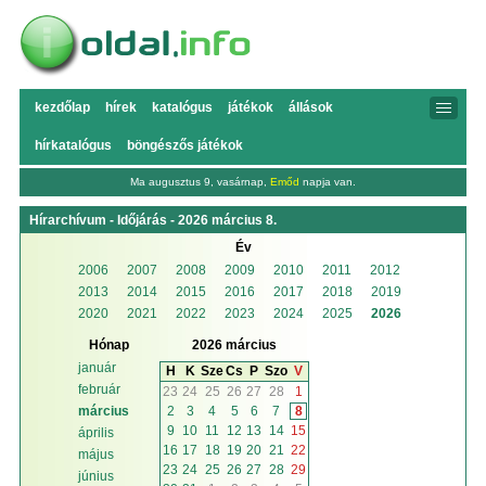
kezdőlap
hírek
katalógus
játékok
állások
hírkatalógus
böngészős játékok
Ma augusztus 9, vasárnap,
Emőd
napja van.
Hírarchívum - Időjárás - 2026 március 8.
Év
2006
2007
2008
2009
2010
2011
2012
2013
2014
2015
2016
2017
2018
2019
2020
2021
2022
2023
2024
2025
2026
Hónap
2026 március
január
H
K
Sze
Cs
P
Szo
V
február
23
24
25
26
27
28
1
2
3
4
5
6
7
8
március
9
10
11
12
13
14
15
április
16
17
18
19
20
21
22
május
23
24
25
26
27
28
29
június