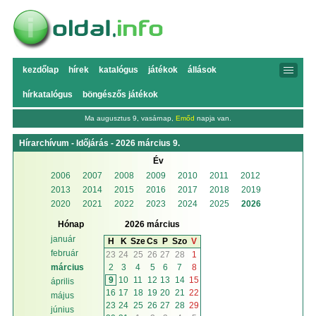
kezdőlap
hírek
katalógus
játékok
állások
hírkatalógus
böngészős játékok
Ma augusztus 9, vasárnap,
Emőd
napja van.
Hírarchívum - Időjárás - 2026 március 9.
Év
2006
2007
2008
2009
2010
2011
2012
2013
2014
2015
2016
2017
2018
2019
2020
2021
2022
2023
2024
2025
2026
Hónap
2026 március
január
H
K
Sze
Cs
P
Szo
V
február
23
24
25
26
27
28
1
2
3
4
5
6
7
8
március
9
10
11
12
13
14
15
április
16
17
18
19
20
21
22
május
23
24
25
26
27
28
29
június