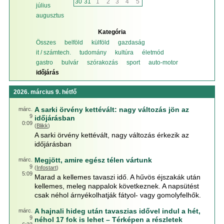
30
31
1
2
3
4
5
július
augusztus
Kategória
Összes
belföld
külföld
gazdaság
it / számtech.
tudomány
kultúra
életmód
gastro
bulvár
szórakozás
sport
auto-motor
időjárás
2026. március 9. hétfő
A sarki örvény kettévált: nagy változás jön az
márc.
9
időjárásban
0:09
(
Blikk
)
A sarki örvény kettévált, nagy változás érkezik az
időjárásban
Megjött, amire egész télen vártunk
márc.
9
(
Infostart
)
5:09
Marad a kellemes tavaszi idő. A hűvös éjszakák után
kellemes, meleg nappalok következnek. A napsütést
csak néhol árnyékolhatják fátyol- vagy gomolyfelhők.
A hajnali hideg után tavaszias idővel indul a hét,
márc.
9
néhol 17 fok is lehet – Térképen a részletek