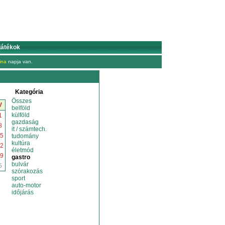
játékok
ina
napja van.
Kategória
Összes
V
belföld
külföld
1
gazdaság
8
it / számtech.
5
tudomány
kultúra
2
életmód
9
gastro
bulvár
5
szórakozás
sport
auto-motor
időjárás