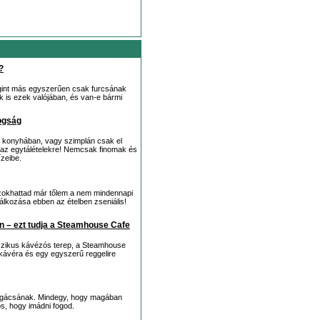
?
egint más egyszerűen csak furcsának
ik is ezek valójában, és van-e bármi
ogság
a konyhában, vagy szimplán csak el
á az egytálételekre! Nemcsak finomak és
ízeibe.
zokhattad már tőlem a nem mindennapi
lálkozása ebben az ételben zseniális!
en – ezt tudja a Steamhouse Cafe
sszikus kávézós terep, a Steamhouse
 kávéra és egy egyszerű reggelire
 pogácsának. Mindegy, hogy magában
os, hogy imádni fogod.