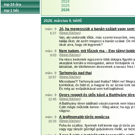
2024
top 24 óra
2025
2026
top 1 hét
2026. március 9. hétfő
Jó, ha megesszük a banán szálait vagy sem
márc. 9
(
Street Kitchen
)
6:27
Van, aki undorodik tőlük, más szerint keserűek, m
találja őket, de azért megeszi a banán szálait. De m
okuk arra, hogy ott legyenek?
Nem tudom, mit főzzek ma – Egy tálnyi bold
márc. 9
(
Street Kitchen
)
9:03
Ha nincs kedvetek egyszerre több dologra figyelni 
akarjátok kerülni a mosogatást, akkor forduljatok r
laktatóak, de tökéletesen átvezetnek a tavasz friss 
Tarhonyás pad thai
márc. 9
(
Street Kitchen
)
10:57
Micsodaaa?! Tarhonyát pad thaiba? Miért ne! Megs
kombókat, és hidd el, a magyar és az ázsiai ízek ta
És még az evőpálcikával sem kell bajlódnod.
Gyors reggeli és ütős kávé a Batthyány tér
márc. 9
(
Street Kitchen
)
12:45
A Batthyány téren található vásárcsarnok nem kla
Cafe mégis működik benne – főleg akkor, ha egy jó
vágysz.
A legfinomabb túrós pogácsa
márc. 9
(
Street Kitchen
)
16:33
Puha és szaftos. Ilyennek kell lennie egy jó túrós
vagy egy tányér gőzölgő gulyásleves mellé, az bizt