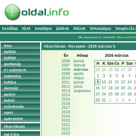
kezdőlap
hírek
katalógus
játékok
állások
hírkatalógus
böngészős 
Ma augusztus 6, csütörtök,
Berta
és
Bett
friss
Hírarchívum - Receptek - 2026 március 9.
belföld
Év
Hónap
2026 március
külföld
2006
január
H
K
Sze
Cs
P
Szo
gazdaság
2007
február
2008
március
23
24
25
26
27
28
it / számtech.
2009
április
2
3
4
5
6
7
tudomány
2010
május
9
10
11
12
13
14
1
kultúra
2011
június
2012
július
16
17
18
19
20
21
2
életmód
2013
augusztus
23
24
25
26
27
28
2
gastro
2014
2015
30
31
1
2
3
4
bulvár
2016
szórakozás
2017
2018
sport
2019
auto-motor
2020
2021
hírarchívum
2022
2023
top 4 óra