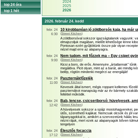
2024
top 24 óra
2025
2026
top 1 hét
2026. február 24. kedd
10 kirobbanóan jó zöldborsós kaja, ha már u
febr. 24
(
Street Kitchen
)
6:30
A zöldborsóval sokszor igazságtalanok vagyunk: vag
elmajszoljuk magában, mielőtt lehetősége lenne ki
Pontosan ezért gyűjtöttünk össze pár olyan recept
nézel majd erre az alapanyagra.
Nem tudom, mit főzzek ma – Egy csipet gyöm
febr. 24
(
Street Kitchen
)
9:00
Kicsi a bors, de erős. Amennyire „ártatlannak” tűnik 
megáldva. Picit olyan, mint az a barát, aki mindig 
belép, rögtön mindenki megérzi az energiáját!
Paszternákfőzelék
febr. 24
(
Street Kitchen
)
11:00
Kevesek által ismert, mégis roppant kellemes főzel
paszternákot manapság már az év bármely szakába
feltéttel működik.
Bab, lencse, csicseriborsó: hüvelyesek, am
febr. 24
(
Street Kitchen
)
12:42
A hüvelyesek sokszor a spájz mostohagyerekei, ped
ütős, szerethető kajákat. Nemcsak olcsók és jól va
tápanyagokkal is, amikért a szervezetünk hálás les
nézni rájuk, mert ezek az alapanyagok bőven túlmu
tengelyen
Élesztős focaccia
febr. 24
(
Street Kitchen
)
17:12