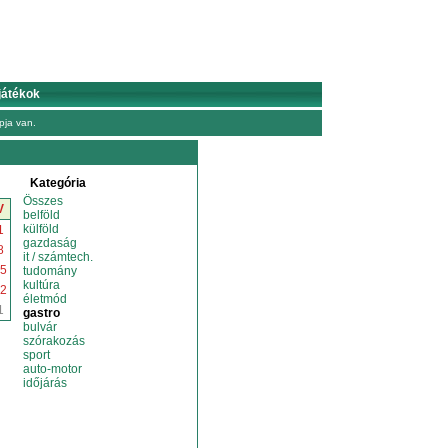
játékok
ja van.
Kategória
Összes
V
belföld
külföld
1
gazdaság
8
it / számtech.
5
tudomány
kultúra
2
életmód
1
gastro
bulvár
szórakozás
sport
auto-motor
időjárás