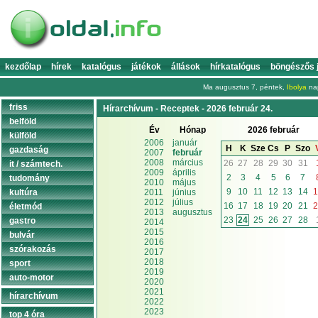
kezdőlap
hírek
katalógus
játékok
állások
hírkatalógus
böngészős 
Ma augusztus 7, péntek,
Ibolya
nap
friss
Hírarchívum - Receptek - 2026 február 24.
belföld
Év
Hónap
2026 február
külföld
2006
január
H
K
Sze
Cs
P
Szo
gazdaság
2007
február
2008
március
26
27
28
29
30
31
it / számtech.
2009
április
2
3
4
5
6
7
tudomány
2010
május
9
10
11
12
13
14
1
kultúra
2011
június
2012
július
16
17
18
19
20
21
2
életmód
2013
augusztus
23
24
25
26
27
28
gastro
2014
2015
bulvár
2016
szórakozás
2017
2018
sport
2019
auto-motor
2020
2021
hírarchívum
2022
2023
top 4 óra