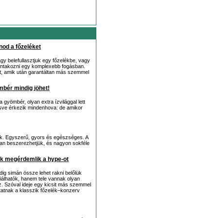
nod a főzeléket
y belefullasztjuk egy főzelékbe, vagy
bontakozni egy komplexebb fogásban.
et, amik után garantáltan más szemmel
bér mindig jöhet!
a gyömbér, olyan extra ízvilággal lett
késve érkezik mindenhova: de amikor
ék. Egyszerű, gyors és egészséges. A
n beszerezhetjük, és nagyon sokféle
ik megérdemlik a hype-ot
ig simán össze lehet rakni belőlük
riálhatók, hanem tele vannak olyan
z. Szóval ideje egy kicsit más szemmel
tatnak a klasszik főzelék–konzerv