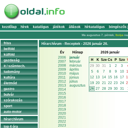
kezdőlap
hírek
katalógus
játékok
állások
hírkatalógus
böngészős 
Ma augusztus 7, péntek,
Ibolya
nap
friss
Hírarchívum - Receptek - 2026 január 26.
belföld
Év
Hónap
2026 január
külföld
2006
január
H
K
Sze
Cs
P
Szo
gazdaság
2007
február
2008
március
29
30
31
1
2
3
it / számtech.
2009
április
5
6
7
8
9
10
1
tudomány
2010
május
12
13
14
15
16
17
1
kultúra
2011
június
2012
július
19
20
21
22
23
24
2
életmód
2013
augusztus
26
27
28
29
30
31
gastro
2014
2015
bulvár
2016
szórakozás
2017
2018
sport
2019
auto-motor
2020
2021
hírarchívum
2022
2023
top 4 óra