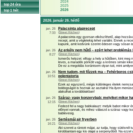
2024
top 24 óra
2025
2026
top 1 hét
2026. január 26. hétfő
Palacsinta alaprecept
jan. 26
(
Street Kitchen
)
7:33
A palacsinta egy gyorsan elkészíthető, alap hozzáva
recept, amit a végletekig lehet variálni. Ennek a rec
kapunk, amit kedvünk szerint édesen vagy sósan is
Az erkély nem hűtő – ezért lehet problémás ki
jan. 26
(
Street Kitchen
)
8:27
Ismerős helyzet: elfogy a hely a hűtőben, kint me
leves, a maradék pörkölt vagy a krémes simán kiker
De ez a megoldás korántsem olyan tuti, mint amilyen
Nem tudom, mit főzzek ma – Fehérboros csirk
jan. 26
polentatorta
10:51
(
Street Kitchen
)
Ezek az egyszerű, mégis különleges ételek nemcsa
boldogságot is hoznak az asztalra! Ha ilyen menüsor
alakulhat a továbbiakban!
Száraz- vagy konzervbab: melyiket mikor h
jan. 26
(
Street Kitchen
)
12:15
Fedezd fel a nagy babkalauzt: melyik babot mikor 
előnyei vannak, és mihez válaszd a száraz vagy konz
bablevesig.
Sertésmáj air fryerben
jan. 26
(
Street Kitchen
)
16:21
Aki szereti a rántott májat, az tudja, hogy sütésnél
kirobbantani egy kis olajat a serpenyőből. Na ezzel 