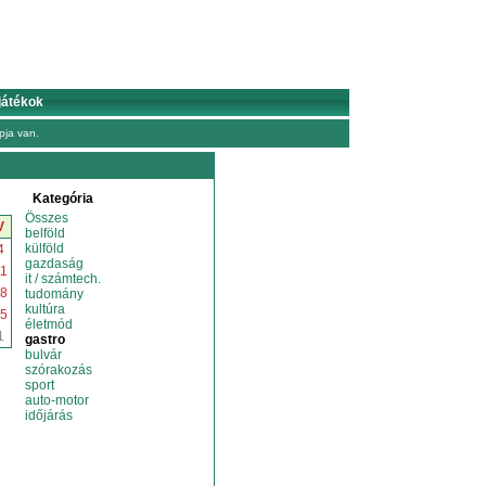
játékok
ja van.
Kategória
Összes
V
belföld
külföld
4
gazdaság
1
it / számtech.
8
tudomány
kultúra
5
életmód
1
gastro
bulvár
szórakozás
sport
auto-motor
időjárás