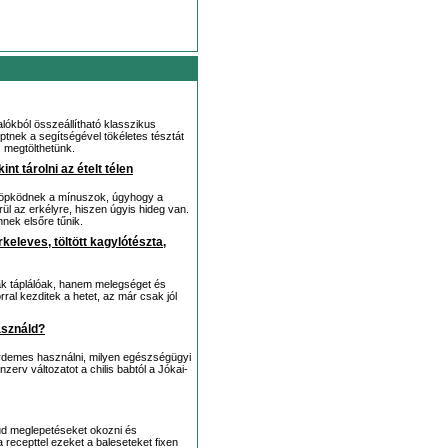
lókból összeállítható klasszikus
eptnek a segítségével tökéletes tésztát
 megtölthetünk.
nt tárolni az ételt télen
g röpködnek a mínuszok, úgyhogy a
ül az erkélyre, hiszen úgyis hideg van.
nek elsőre tűnik.
eleves, töltött kagylótészta,
k táplálóak, hanem melegséget és
ral kezditek a hetet, az már csak jól
asználd?
érdemes használni, milyen egészségügyi
erv változatot a chilis babtól a Jókai-
 tud meglepetéseket okozni és
a recepttel ezeket a baleseteket fixen